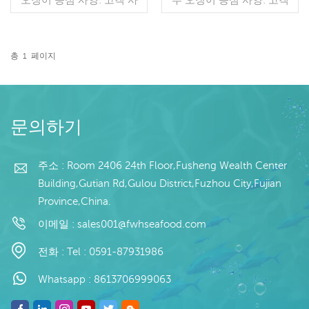
양 공정: 유약의 피부 : IQF
사양 공정: 유약의 피부 :
40%(맞춤형) 포장: 1kg/가
IQF 40%(맞춤형) 포장:
방, 10kg/직물 가방(맞춤형)
1kg/가방, 10kg/직물 가방
판매 모델: 도매/수출 최소
(맞춤형) 판매 모델: 도매/수
총
1
페이지
주문: 20피트 컨테이너 / 40
더 읽기
출 최소 주문: 20피트 컨테
더 읽기
피트 컨테이너 지불: TT /
이너 / 40피트 컨테이너 지
보자마자 취소 불가능한 LC
불: TT / 보자마자 취소 불
확인 배송: 입금 확인 후 20
가능한 LC 확인 배송: 입금
일 이내 원산지: 중국 브랜
확인 후 20일 이내 원산지:
문의하기
드: 푸 완 항 판매 모델: 도
중국 브랜드: 푸 완 항 판매
매/수출 지불: TT / 보자마
모델: 도매/수출 지불: TT /
자 취소 불가능한 LC 확인
주소 : Room 2406 24th Floor,Fusheng Wealth Center
보자마자 취소 불가능한 LC
배송: 입금 확인 후 20일 이
확인 배송: 입금 확인 후 20
Building,Gutian Rd,Gulou District,Fuzhou City,Fujian
내
일 이내
Province,China.
이메일 :
sales001@fwhseafood.com
전화 :
Tel : 0591-87931986
Whatsapp :
8613706999063