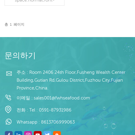
family:Microsoft YaHei;">
라틴어</span><span
style="white-
space:normal;font-
총
1
페이지
family:Microsoft YaHei;">
더 읽기
</ span><span
style="white-
space:normal;font-
family:Microsoft YaHei;">
문의하기
이름:</span>인도양 오징
어 날개 </p><p
주소 : Room 2406 24th Floor,Fusheng Wealth Center
style="white-
space:normal;"> 사양 : 고
Building,Gutian Rd,Gulou District,Fuzhou City,Fujian
객 사양 </p><p
Province,China.
style="white-
space:normal;"> 공정: 스
이메일 :
sales001@fwhseafood.com
킨 온<br /> 글레이징: BQF
40%(맞춤형)<br /> 포장:
전화 :
Tel : 0591-87931986
1kg / 백, 10kg / 우븐 백 (사
용자 정의 가능) </p><p
Whatsapp :
8613706999063
style="white-
space:normal;"> 판매 모