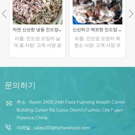
도양 오징어 링
자연 신선한 냉동 인도양 오징어 날개 꽃
신선하고 깨끗한 인도양 오징어 목
링
이름: 인도양 오징어 날
이름: 인도양 오징어 목
세
개 꽃 사양: 고객 사양 공
청소 사양: 고객 사양 프
정: 희게, 글레이징: IQF
로세스: 청소 유약: BQF
/
40%(맞춤형) 포장: 1kg /
40%(맞춤형) 포장: 1kg /
맞
가방, 10kg / 짠 가방 (맞
가방, 10kg / 짠 가방 (맞
수
춤형) 판매 모델: 도매/수
춤형) 판매 모델: 도매/수
더 읽기
더 읽기
컨
출 최소. 주문: 20피트 컨
출 최소. 주문: 20피트 컨
문의하기
이
테이너 / 40피트 컨테이
테이너 / 40피트 컨테이
С
너 지불: 보자마자 TT / С
너 지불: 보자마자 TT / С
확인된 취소 불가능한
확인된 취소 불가능한
주소 : Room 2406 24th Floor,Fusheng Wealth Center
0
LC 배송: 입금 확인 후 20
LC 배송: 입금 확인 후 20
Building,Gutian Rd,Gulou District,Fuzhou City,Fujian
브
일 이내 원산지: 중국 브
일 이내 원산지: 중국 브
Province,China.
랜드: 푸 왕 행
랜드: 푸 왕 행
이메일 :
sales001@fwhseafood.com