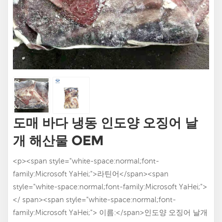
도매 바다 냉동 인도양 오징어 날
개 해산물 OEM
<p><span style="white-space:normal;font-
family:Microsoft YaHei;">라틴어</span><span
style="white-space:normal;font-family:Microsoft YaHei;">
</ span><span style="white-space:normal;font-
family:Microsoft YaHei;"> 이름:</span>인도양 오징어 날개