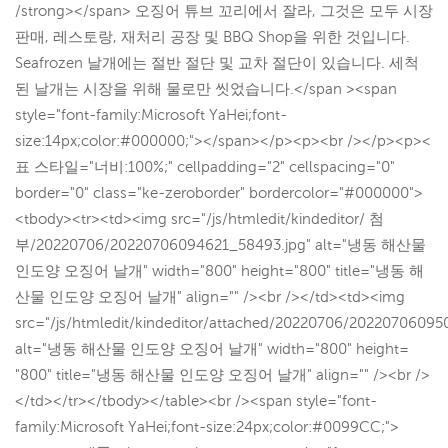
/strong></span> 오징어 튜브 꼬리에서 잘라, 그것은 모두 시장
판매, 레스토랑, 재처리 공장 및 BBQ Shop을 위한 것입니다.
Seafrozen 날개에는 절반 절단 및 교차 절단이 있습니다. 세척
된 날개는 시장을 위해 물로만 씻었습니다.</span ><span
style="font-family:Microsoft YaHei;font-
size:14px;color:#000000;"></span></p><p><br /></p><p><
표 스타일="너비:100%;" cellpadding="2" cellspacing="0"
border="0" class="ke-zeroborder" bordercolor="#000000">
<tbody><tr><td><img src="/js/htmledit/kindeditor/ 첨
부/20220706/20220706094621_58493.jpg" alt="냉동 해산물
인도양 오징어 날개" width="800" height="800" title="냉동 해
산물 인도양 오징어 날개" align="" /><br /></td><td><img
src="/js/htmledit/kindeditor/attached/20220706/20220706095
alt="냉동 해산물 인도양 오징어 날개" width="800" height=
"800" title="냉동 해산물 인도양 오징어 날개" align="" /><br />
</td></tr></tbody></table><br /><span style="font-
family:Microsoft YaHei;font-size:24px;color:#0099CC;">