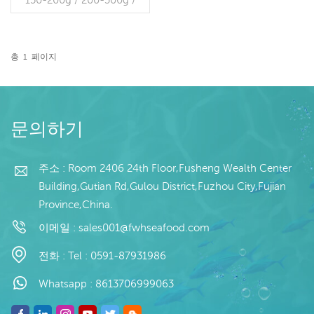
300-400g / 400-600g 냉
동 방법: BQF, 전체 라운드,
바다 냉동 캐치 방법: 지깅
유통 기한 : 24개월 패키지:
총
1
페이지
152.5kg 가방 당, 임의의 무
더 읽기
게
문의하기
주소 : Room 2406 24th Floor,Fusheng Wealth Center
Building,Gutian Rd,Gulou District,Fuzhou City,Fujian
Province,China.
이메일 :
sales001@fwhseafood.com
전화 :
Tel : 0591-87931986
Whatsapp :
8613706999063