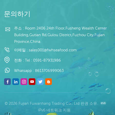
너 지불: 보자마자 TT / С확
인된 취소 불가능한 LC 배
송: 입금 확인 후 20일 이내
문의하기
원산지: 중국 브랜드: 푸 완
행
주소 : Room 2406 24th Floor,Fusheng Wealth Center
Building,Gutian Rd,Gulou District,Fuzhou City,Fujian
Province,China.
이메일 :
sales001@fwhseafood.com
전화 :
Tel : 0591-87931986
Whatsapp :
8613706999063
© 2026 Fujian Fuwanhang Trading Co., Ltd 판권 소유.
IPv6 네트워크 지원