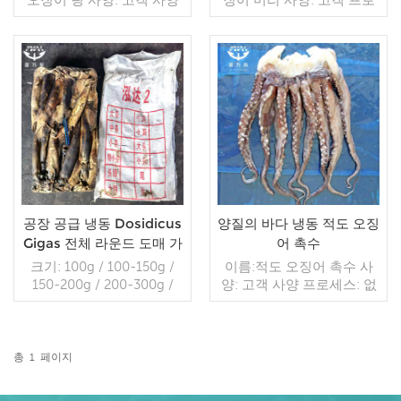
과정: 삶은 글레이징: IQF
세스: 컷 유약: BQF 40%(맞
40%(맞춤형) 포장: 1kg / 가
춤형) 포장: 1kg / 가방,
방, 10kg / 짠 가방 (맞춤형)
10kg / 짠 가방 (맞춤형) 판
판매 모델: 도매/수출 최소.
매 모델: 도매/수출 min. 주
주문: 20피트 컨테이너 / 40
더 읽기
문: 20피트 컨테이너 / 40피
더 읽기
피트 컨테이너 지불: 보자마
트 컨테이너 지불: 보자마자
자 TT / С확인된 취소 불가
TT / С확인된 취소 불가능
능한 LC 배송: 입금 확인 후
한 LC 배송: 입금 확인 후
20일 이내 원산지: 중국 브
20일 이내 원산지: 중국 브
랜드: 푸 왕 행
랜드: 푸 완 행
공장 공급 냉동 Dosidicus
양질의 바다 냉동 적도 오징
Gigas 전체 라운드 도매 가
어 촉수
격
크기: 100g / 100-150g /
이름:적도 오징어 촉수 사
150-200g / 200-300g /
양: 고객 사양 프로세스: 없
300-400g / 400-600g 냉
음 유약: 5%, 10%, 20%,
동 방법: BQF, 전체 라운드,
30%, 40%, 45%(맞춤형) 포
바다 냉동 캐치 방법: 지깅
장: 1kg / 가방, 10kg / 짠 가
유통 기한 : 24개월 패키지:
방 (맞춤형) 판매 모델: 도
총
1
페이지
152.5kg 가방 당, 임의의 무
더 읽기
매/수출 min. 주문: 20피트
더 읽기
게
컨테이너 / 40피트 컨테이