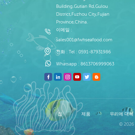
Building,Gutian Rd,Gulou
District,Fuzhou City,Fujian
Province,China.
이메일 :
sales001@fwhseafood.com
전화 :
Tel : 0591-87931986
Whatsapp :
8613706999063
집
제품
우리에 대해
© 2026