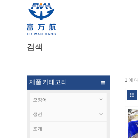
검색
1 에
제품 카테고리
오징어
생선
조개