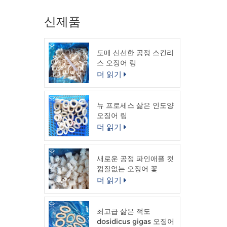
신제품
도매 신선한 공정 스킨리
스 오징어 링
더 읽기
뉴 프로세스 삶은 인도양
오징어 링
더 읽기
새로운 공정 파인애플 컷
껍질없는 오징어 꽃
더 읽기
최고급 삶은 적도
dosidicus gigas 오징어