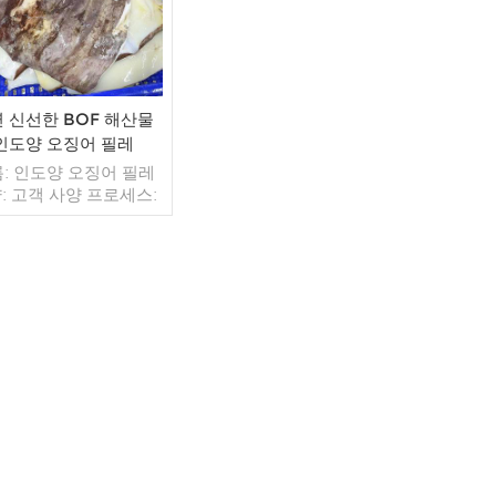
 신선한 BOF 해산물
인도양 오징어 필레
: 인도양 오징어 필레
: 고객 사양 프로세스:
약: BQF 40%(맞춤형)
 1kg / 가방, 10kg / 짠
(맞춤형) 판매 모델: 도
출 최소. 주문: 20피트
이너 / 40피트 컨테이
더 읽기
불: 보자마자 TT / С확
 취소 불가능한 LC 배
 입금 확인 후 20일 이내
지: 중국 브랜드: 푸 왕
행