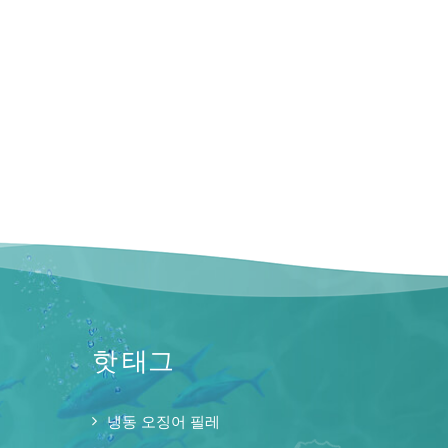
핫 태그
냉동 오징어 필레