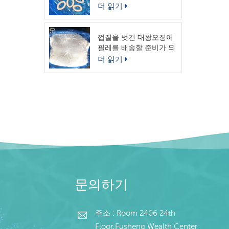
링
더 읽기
껍질을 벗긴 대왕오징어
필레를 배송할 준비가 되
었습니다.
더 읽기
문의하기
주소 : Room 2406 24th
Floor,Fusheng Wealth Center