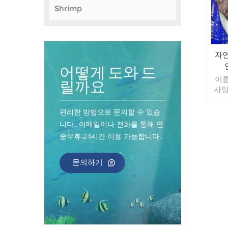
Shrimp
자연
어떻게 도와 드
이름
릴까요
사양
컷 유
포장:
편리한 방법으로 문의할 수 있습
가방 
니다.. 이메일이나 전화를 통해 연
매/수
중무휴 24시간 이용 가능합니다..
컨테
너 지
인된
문의하기
송:
원산