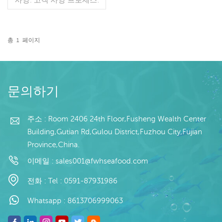
컷 유약: BQF 40%(맞춤형)
포장: 1kg / 가방, 10kg / 짠
가방 (맞춤형) 판매 모델: 도
매/수출 최소. 주문: 20피트
총
1
페이지
컨테이너 / 40피트 컨테이
더 읽기
너 지불: 보자마자 TT / С확
인된 취소 불가능한 LC 배
송: 입금 확인 후 20일 이내
원산지: 중국 브랜드: 푸 왕
문의하기
행
주소 : Room 2406 24th Floor,Fusheng Wealth Center
Building,Gutian Rd,Gulou District,Fuzhou City,Fujian
Province,China.
이메일 :
sales001@fwhseafood.com
전화 :
Tel : 0591-87931986
Whatsapp :
8613706999063