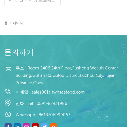
컷 유약: BQF 40%(맞춤형)
포장: 1kg / 가방, 10kg / 짠
가방 (맞춤형) 판매 모델: 도
매/수출 최소. 주문: 20피트
총
1
페이지
컨테이너 / 40피트 컨테이
더 읽기
너 지불: 보자마자 TT / С확
인된 취소 불가능한 LC 배
송: 입금 확인 후 20일 이내
원산지: 중국 브랜드: 푸 왕
문의하기
행
주소 : Room 2406 24th Floor,Fusheng Wealth Center
Building,Gutian Rd,Gulou District,Fuzhou City,Fujian
Province,China.
이메일 :
sales001@fwhseafood.com
전화 :
Tel : 0591-87931986
Whatsapp :
8613706999063