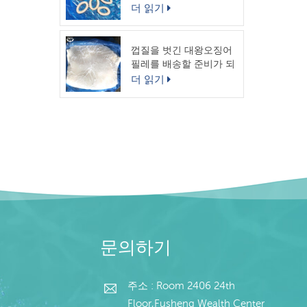
링
더 읽기
껍질을 벗긴 대왕오징어
필레를 배송할 준비가 되
었습니다.
더 읽기
문의하기
주소 : Room 2406 24th
Floor,Fusheng Wealth Center