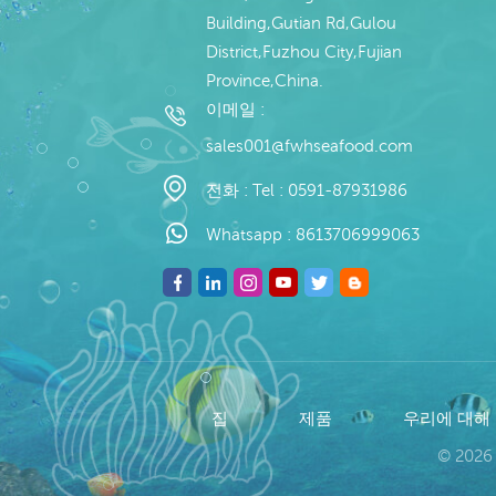
Building,Gutian Rd,Gulou
District,Fuzhou City,Fujian
Province,China.
이메일 :
sales001@fwhseafood.com
전화 :
Tel : 0591-87931986
Whatsapp :
8613706999063
집
제품
우리에 대해
© 2026