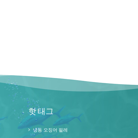
핫 태그
냉동 오징어 필레