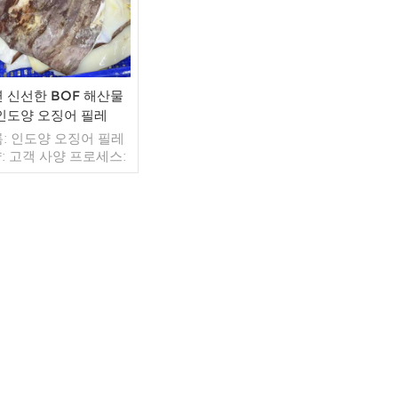
 신선한 BOF 해산물
인도양 오징어 필레
: 인도양 오징어 필레
: 고객 사양 프로세스:
약: BQF 40%(맞춤형)
 1kg / 가방, 10kg / 짠
(맞춤형) 판매 모델: 도
출 최소. 주문: 20피트
이너 / 40피트 컨테이
더 읽기
불: 보자마자 TT / С확
 취소 불가능한 LC 배
 입금 확인 후 20일 이내
지: 중국 브랜드: 푸 왕
행