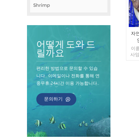
Shrimp
자연
어떻게 도와 드
이름
릴까요
사양
컷 유
포장:
편리한 방법으로 문의할 수 있습
가방 
니다.. 이메일이나 전화를 통해 연
매/수
중무휴 24시간 이용 가능합니다..
컨테
너 지
인된
문의하기
송:
원산