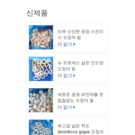
신제품
도매 신선한 공정 스킨리
스 오징어 링
더 읽기
뉴 프로세스 삶은 인도양
오징어 링
더 읽기
새로운 공정 파인애플 컷
껍질없는 오징어 꽃
더 읽기
최고급 삶은 적도
dosidicus gigas 오징어