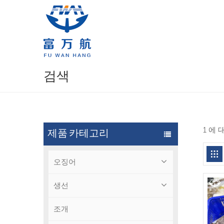
검색
1 에
제품 카테고리
오징어
생선
조개