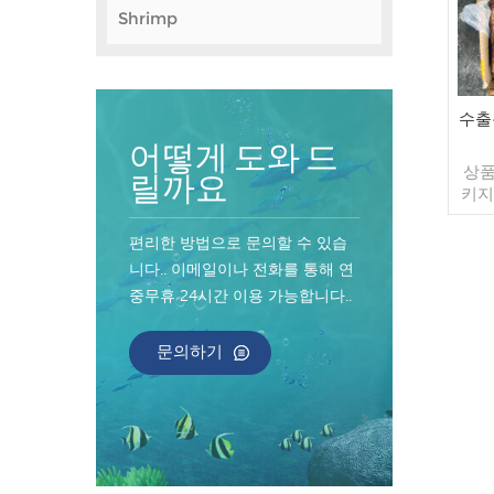
Shrimp
수출
어떻게 도와 드
상품
릴까요
키지:
30
70
편리한 방법으로 문의할 수 있습
기간:
니다.. 이메일이나 전화를 통해 연
T/T
중무휴 24시간 이용 가능합니다..
문의하기