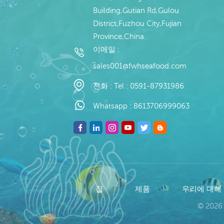
Building,Gutian Rd,Gulou
District,Fuzhou City,Fujian
Province,China.
이메일 :
sales001@fwhseafood.com
전화 :
Tel : 0591-87931986
Whatsapp :
8613706999063
집
제품
우리에 대해
© 2026