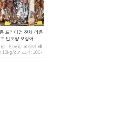
용 프리미엄 전체 라운
드 인도양 오징어
명 : 인도양 오징어 패
 10kg/ctn 크기: 100-
0g, 300-500g, 300-
0g 냉동 공정:BQF 무역
 FOB/CFR/CIF 지불:
로 선불 30%, B/L 사본
에 대한 잔액
더 읽기