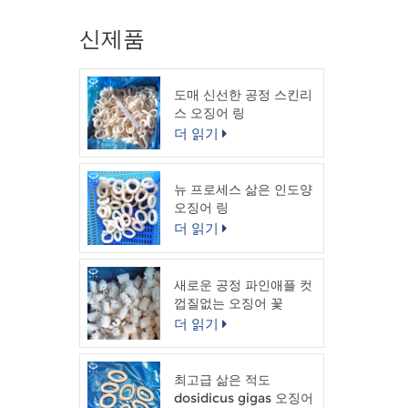
신제품
도매 신선한 공정 스킨리
스 오징어 링
더 읽기
뉴 프로세스 삶은 인도양
오징어 링
더 읽기
새로운 공정 파인애플 컷
껍질없는 오징어 꽃
더 읽기
최고급 삶은 적도
dosidicus gigas 오징어