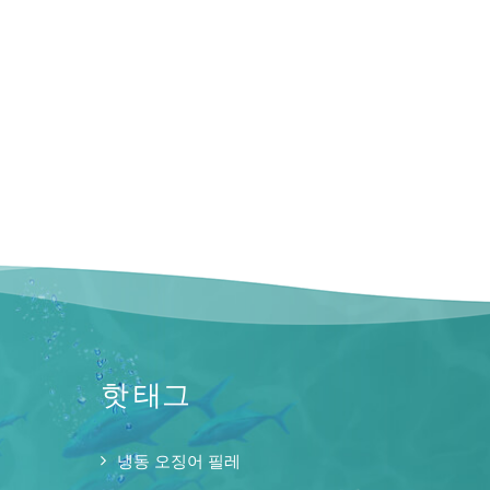
핫 태그
냉동 오징어 필레