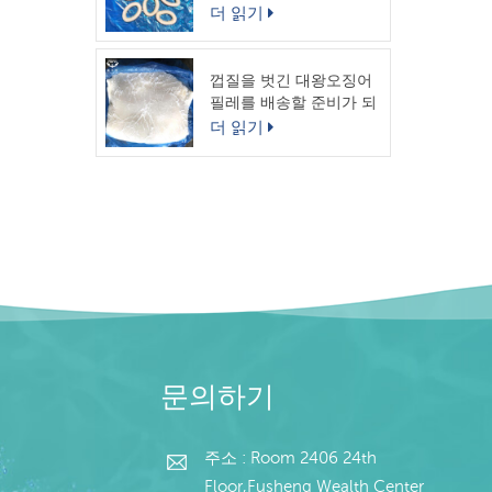
링
더 읽기
껍질을 벗긴 대왕오징어
필레를 배송할 준비가 되
었습니다.
더 읽기
문의하기
주소 : Room 2406 24th
Floor,Fusheng Wealth Center