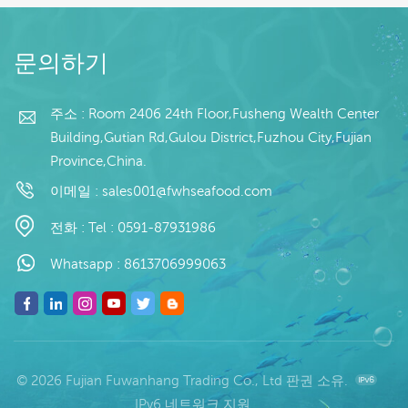
:
6cm 모델: 스킨 온 포장:
킹을 위한 길쌈된 부대
1kg/가방, 10kg/카톤(맞
유통 기한: -18 ℃에서 24
더 읽기
더 읽기
춤형)
개월 원산지: 중국 복건
문의하기
성
주소 : Room 2406 24th Floor,Fusheng Wealth Center
Building,Gutian Rd,Gulou District,Fuzhou City,Fujian
Province,China.
이메일 :
sales001@fwhseafood.com
전화 :
Tel : 0591-87931986
Whatsapp :
8613706999063
© 2026 Fujian Fuwanhang Trading Co., Ltd 판권 소유.
IPv6 네트워크 지원