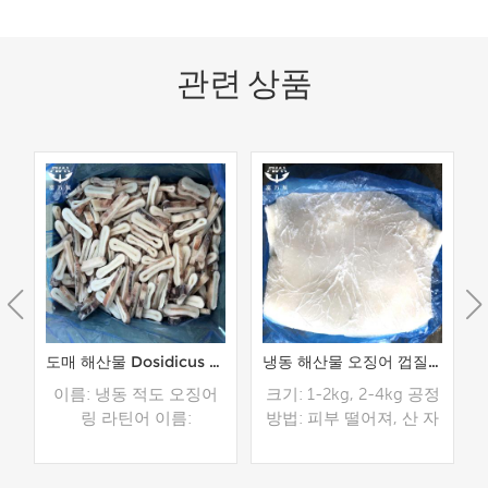
관련 상품
어 날개 공장 가격 구매
도매 해산물 Dosidicus Gigas 오징어 링 판매
냉동 해산물 오징어 껍질없는 페루 오징어 필레 도매
어
이름: 냉동 적도 오징어
크기: 1-2kg, 2-4kg 공정
링 라틴어 이름:
방법: 피부 떨어져, 산 자
 대
Dosidicus Gigas 재료: 적
유로운 패킹: 안 패킹을
+
도 오징어 크기: 2.5 -
위한 폴리 부대, 외부 패