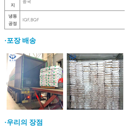
중국
지
냉동
IQF,BQF
공정
·포장 배송
·우리의 장점