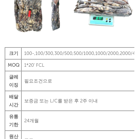
크기
100-,100/300,300/500,500/1000,1000/2000,2000/40
MOQ
1*20' FCL
글레
필요조건으로
이징
배달
보증금 또는 L/C를 받은 후 2주 이내
시간
유통
24개월
기한
원산