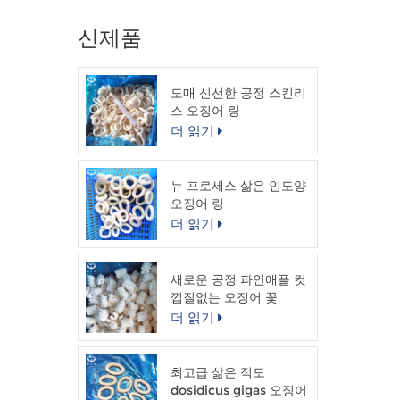
신제품
도매 신선한 공정 스킨리
스 오징어 링
더 읽기
뉴 프로세스 삶은 인도양
오징어 링
더 읽기
새로운 공정 파인애플 컷
껍질없는 오징어 꽃
더 읽기
최고급 삶은 적도
dosidicus gigas 오징어