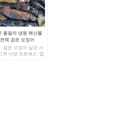
은 품질의 냉동 해산물
전체 검은 오징어
: 검은 오징어 날것 사
 고객 사양 프로세스: 없
약: BQF 40%(맞춤형)
 1kg / 가방, 10kg / 짠
(맞춤형) 판매 모델: 도
출 최소. 주문: 20피트
이너 / 40피트 컨테이
더 읽기
불: 보자마자 TT / С확
 취소 불가능한 LC 배
 입금 확인 후 20일 이내
지: 중국 브랜드: 푸 왕
행