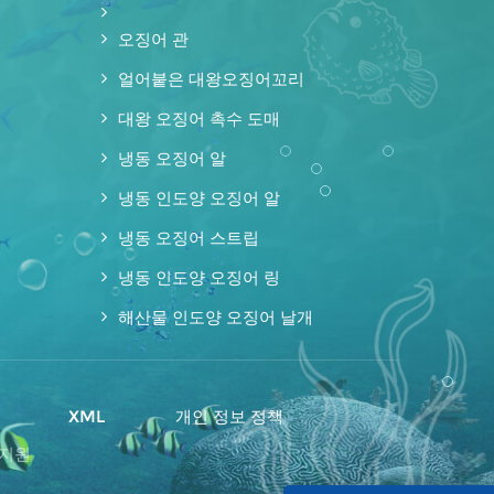
오징어 관
얼어붙은 대왕오징어꼬리
대왕 오징어 촉수 도매
냉동 오징어 알
냉동 인도양 오징어 알
냉동 오징어 스트립
냉동 인도양 오징어 링
해산물 인도양 오징어 날개
맵
XML
개인 정보 정책
 지원