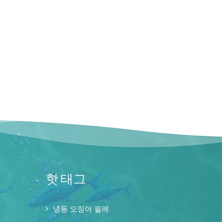
핫 태그
냉동 오징어 필레