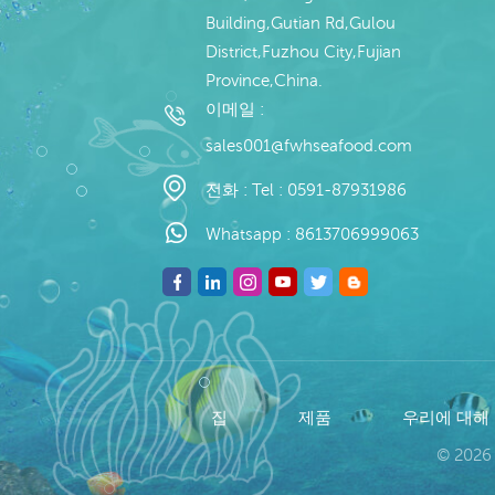
Building,Gutian Rd,Gulou
District,Fuzhou City,Fujian
Province,China.
이메일 :
sales001@fwhseafood.com
전화 :
Tel : 0591-87931986
Whatsapp :
8613706999063
집
제품
우리에 대해
© 2026