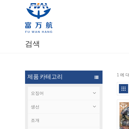
검색
1 에
제품 카테고리
오징어
생선
조개