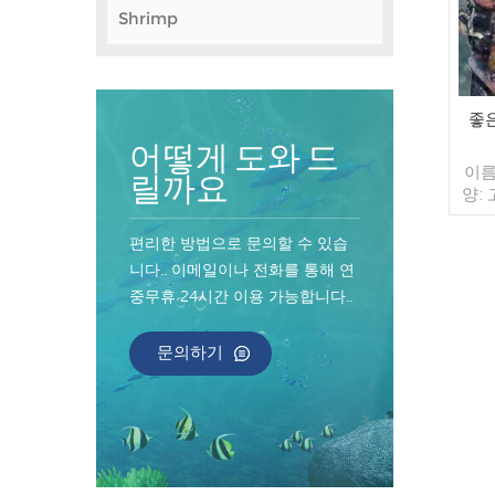
Shrimp
좋
어떻게 도와 드
이름
릴까요
양:
음 유
포장:
편리한 방법으로 문의할 수 있습
가방 
니다.. 이메일이나 전화를 통해 연
매/수
중무휴 24시간 이용 가능합니다..
컨테
너 지
인된
문의하기
송:
원산