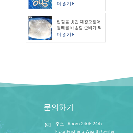
링
더 읽기
껍질을 벗긴 대왕오징어
필레를 배송할 준비가 되
었습니다.
더 읽기
문의하기
주소 : Room 2406 24th
Floor,Fusheng Wealth Center