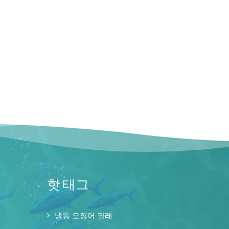
핫 태그
냉동 오징어 필레