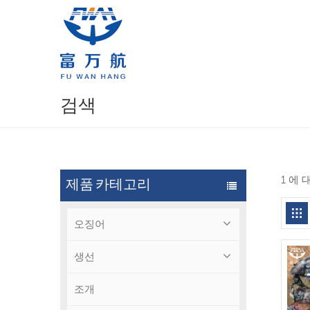
검색
1 에
제품 카테고리
오징어
생선
조개