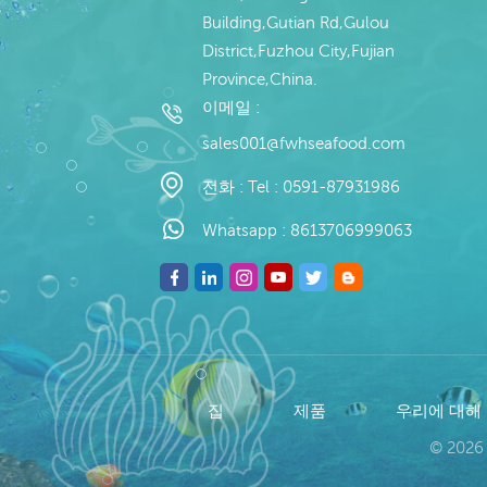
Building,Gutian Rd,Gulou
District,Fuzhou City,Fujian
Province,China.
이메일 :
sales001@fwhseafood.com
전화 :
Tel : 0591-87931986
Whatsapp :
8613706999063
집
제품
우리에 대해
© 2026