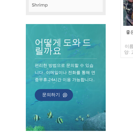
Shrimp
좋
어떻게 도와 드
이름
릴까요
양:
음 유
포장:
편리한 방법으로 문의할 수 있습
가방 
니다.. 이메일이나 전화를 통해 연
매/수
중무휴 24시간 이용 가능합니다..
컨테
너 지
인된
문의하기
송:
원산