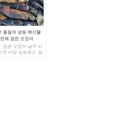
은 품질의 냉동 해산물
전체 검은 오징어
: 검은 오징어 날것 사
 고객 사양 프로세스: 없
약: BQF 40%(맞춤형)
 1kg / 가방, 10kg / 짠
(맞춤형) 판매 모델: 도
출 최소. 주문: 20피트
이너 / 40피트 컨테이
더 읽기
불: 보자마자 TT / С확
 취소 불가능한 LC 배
 입금 확인 후 20일 이내
지: 중국 브랜드: 푸 왕
행