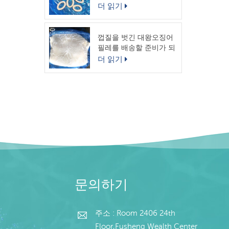
링
더 읽기
껍질을 벗긴 대왕오징어
필레를 배송할 준비가 되
었습니다.
더 읽기
문의하기
주소 : Room 2406 24th
Floor,Fusheng Wealth Center