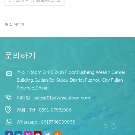
음 유약: BQF 40%(맞춤형)
포장: 1kg / 가방, 10kg / 짠
가방 (맞춤형) 판매 모델: 도
매/수출 최소. 주문: 20피트
총
1
페이지
컨테이너 / 40피트 컨테이
더 읽기
너 지불: 보자마자 TT / С확
인된 취소 불가능한 LC 배
송: 입금 확인 후 20일 이내
원산지: 중국 브랜드: 푸 왕
문의하기
행
주소 : Room 2406 24th Floor,Fusheng Wealth Center
Building,Gutian Rd,Gulou District,Fuzhou City,Fujian
Province,China.
이메일 :
sales001@fwhseafood.com
전화 :
Tel : 0591-87931986
Whatsapp :
8613706999063