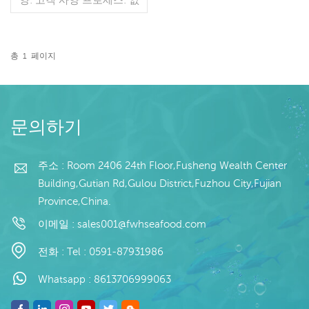
음 유약: BQF 40%(맞춤형)
포장: 1kg / 가방, 10kg / 짠
가방 (맞춤형) 판매 모델: 도
매/수출 최소. 주문: 20피트
총
1
페이지
컨테이너 / 40피트 컨테이
더 읽기
너 지불: 보자마자 TT / С확
인된 취소 불가능한 LC 배
송: 입금 확인 후 20일 이내
원산지: 중국 브랜드: 푸 왕
문의하기
행
주소 : Room 2406 24th Floor,Fusheng Wealth Center
Building,Gutian Rd,Gulou District,Fuzhou City,Fujian
Province,China.
이메일 :
sales001@fwhseafood.com
전화 :
Tel : 0591-87931986
Whatsapp :
8613706999063