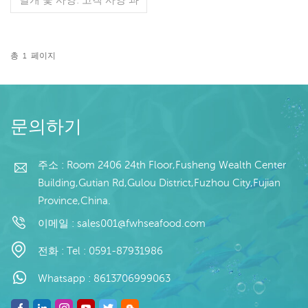
정: 희게 글레이징: IQF
40%(맞춤형) 포장: 1kg / 가
방, 10kg / 짠 가방 (맞춤형)
판매 모델: 도매/수출 최소.
총
1
페이지
주문: 20피트 컨테이너 / 40
더 읽기
피트 컨테이너 지불: 보자마
자 TT / С확인된 취소 불가
능한 LC 배송: 입금 확인 후
20일 이내 원산지: 중국 브
문의하기
랜드: 푸 왕 행
주소 : Room 2406 24th Floor,Fusheng Wealth Center
Building,Gutian Rd,Gulou District,Fuzhou City,Fujian
Province,China.
이메일 :
sales001@fwhseafood.com
전화 :
Tel : 0591-87931986
Whatsapp :
8613706999063