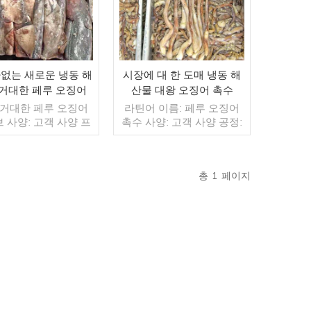
없는 새로운 냉동 해
시장에 대 한 도매 냉동 해
 거대한 페루 오징어
산물 대왕 오징어 촉수
생 튜브
 거대한 페루 오징어
라틴어 이름: 페루 오징어
브 사양: 고객 사양 프
촉수 사양: 고객 사양 공정:
 컷 유약: BQF 40%
컷 글레이징: BQF 40% (맞
) 포장: 1kg / 가방,
춤형) 포장: 1kg / 백, 10kg
 / 짠 가방 (맞춤형) 판
/ 우븐 백 (맞춤형) 판매 모
총
1
페이지
델: 도매/수출 최소.
델: 도매/수출 최소 주문:
 20피트 컨테이너 /
더 읽기
20피트 컨테이너 / 40피트
더 읽기
트 컨테이너 지불: 보
컨테이너 지불: TT / 보자마
 TT / С확인된 취소
자 취소 불가능한 LC 확인
한 LC 배송: 입금 확
배송: 입금 확인 후 20일 이
20일 이내 원산지: 중
내 원산지: 중국 브랜드: 푸
 브랜드: 푸 완 행
완 항