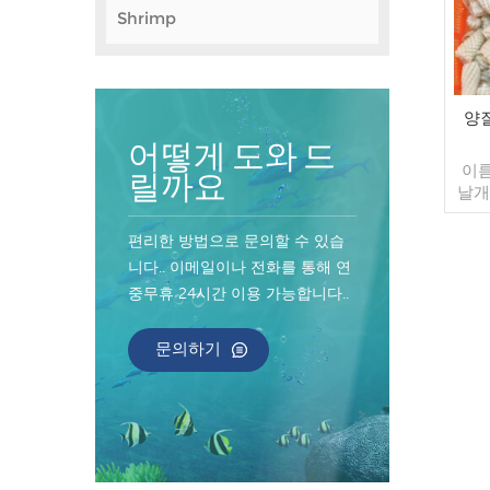
Shrimp
양
어떻게 도와 드
이름
릴까요
날개
정
40%
편리한 방법으로 문의할 수 있습
방, 
니다.. 이메일이나 전화를 통해 연
판매
중무휴 24시간 이용 가능합니다..
주문
40
자마
문의하기
불가
인 