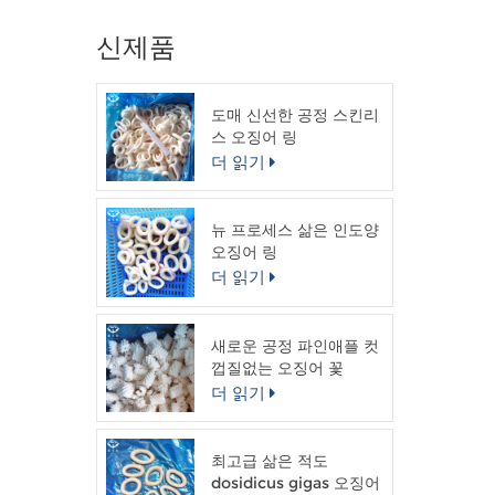
신제품
도매 신선한 공정 스킨리
스 오징어 링
더 읽기
뉴 프로세스 삶은 인도양
오징어 링
더 읽기
새로운 공정 파인애플 컷
껍질없는 오징어 꽃
더 읽기
최고급 삶은 적도
dosidicus gigas 오징어