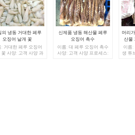
질의 냉동 거대한 페루
신제품 냉동 해산물 페루
머리가
오징어 날개 꽃
오징어 촉수
산물
: 거대한 페루 오징어
이름: 대 페루 오징어 촉수
이름:
 꽃 사양: 고객 사양 과
사양: 고객 사양 프로세스:
생 튜
: 희게 글레이징: IQF
컷 유약: BQF 40%(맞춤형)
로세스:
(맞춤형) 포장: 1kg / 가
포장: 1kg / 가방, 10kg / 짠
(맞춤형
10kg / 짠 가방 (맞춤형)
가방 (맞춤형) 판매 모델: 도
10kg
 모델: 도매/수출 최소.
매/수출 min. 주문: 20피트
매 모
: 20피트 컨테이너 /
더 읽기
컨테이너 / 40피트 컨테이
더 읽기
주문:
피트 컨테이너 지불: 보
너 지불: 보자마자 TT / С확
40피
자 TT / С확인된 취소
인된 취소 불가능한 LC 배
자마자
능한 LC 배송: 입금 확
송: 입금 확인 후 20일 이내
불가능
후 20일 이내 원산지: 중
원산지: 중국 브랜드: 푸 왕
인 후 
국 브랜드: 푸 왕 행
행
국