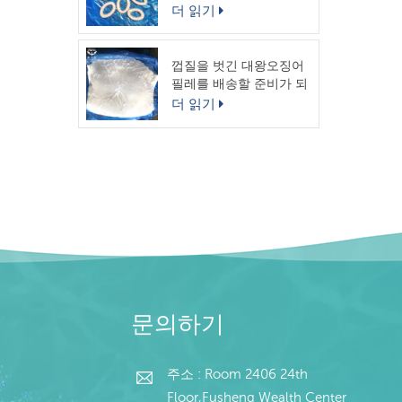
링
더 읽기
껍질을 벗긴 대왕오징어
필레를 배송할 준비가 되
었습니다.
더 읽기
문의하기
주소 : Room 2406 24th
Floor,Fusheng Wealth Center