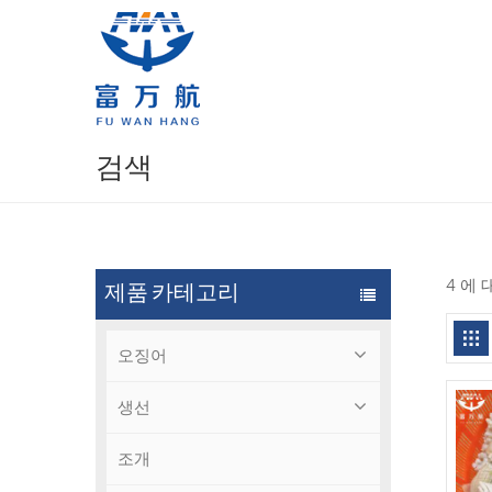
검색
4 에
제품 카테고리
오징어
생선
조개