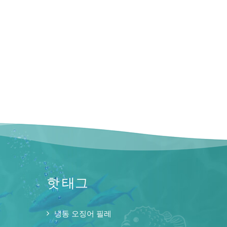
핫 태그
냉동 오징어 필레