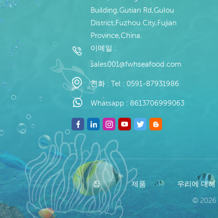
Building,Gutian Rd,Gulou
District,Fuzhou City,Fujian
Province,China.
이메일 :
sales001@fwhseafood.com
전화 :
Tel : 0591-87931986
Whatsapp :
8613706999063
집
제품
우리에 대해
© 2026