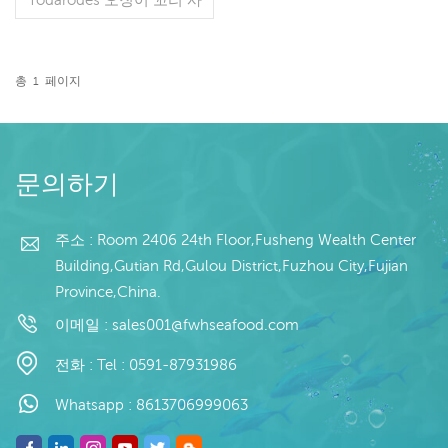
양: 고객 사양 공정: 컷,스킨
리스 유약: BQF 40%(맞춤
형) 포장: 1kg/가방, 10kg/
직물 가방(맞춤형) 판매 모
총
1
페이지
델: 도매/수출 최소 주문:
더 읽기
20피트 컨테이너 / 40피트
컨테이너 지불: TT / 보자마
자 취소 불가능한 LC 확인
배송: 입금 확인 후 20일 이
문의하기
내 원산지: 중국 브랜드: 푸
완 항
주소 : Room 2406 24th Floor,Fusheng Wealth Center
Building,Gutian Rd,Gulou District,Fuzhou City,Fujian
Province,China.
이메일 :
sales001@fwhseafood.com
전화 :
Tel : 0591-87931986
Whatsapp :
8613706999063