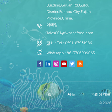
Building,Gutian Rd,Gulou
District,Fuzhou City,Fujian
Province,China.
이메일 :
sales001@fwhseafood.com
전화 :
Tel : 0591-87931986
Whatsapp :
8613706999063
집
제품
우리에 대해
© 2026