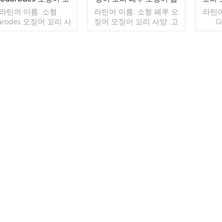
리 대량 도매
도매
라틴어 이름: 소형
라틴어 이름: 소형 페루 오
라틴어
arodes 오징어 꼬리 사
징어 오징어 꼬리 사양: 고
G
고객 사양 공정: 컷,스킨
객 사양 공정: 컷 글레이징:
seaf
 유약: BQF 40%(맞춤
BQF 40% (맞춤형) 포장:
지거 잡
포장: 1kg/가방, 10kg/
1kg / 백, 10kg / 우븐 백
지 또
 가방(맞춤형) 판매 모
(맞춤형) 판매 모델: 도매/
 도매/수출 최소 주문:
더 읽기
수출 최소 주문: 20피트 컨
더 읽기
피트 컨테이너 / 40피트
테이너 / 40피트 컨테이너
너 지불: TT / 보자마
지불: TT / 보자마자 취소
취소 불가능한 LC 확인
불가능한 LC 확인 배송: 입
: 입금 확인 후 20일 이
금 확인 후 20일 이내 원산
원산지: 중국 브랜드: 푸
지: 중국 브랜드: 푸 완 항
완 항