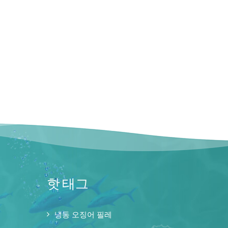
핫 태그
냉동 오징어 필레