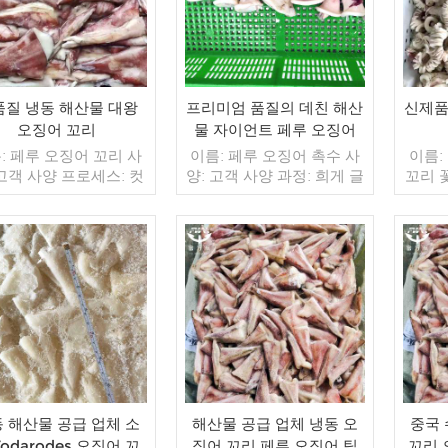
품질 냉동 해산물 대왕
프리미엄 품질의 데친 해산
신제품
오징어 꼬리
물 자이언트 페루 오징어
꼬리
: 페루 오징어 꼬리 사
이름: 페루 오징어 촉수 사
이름:
 고객 사양 프로세스: 컷
양: 고객 사양 과정: 희게 글
꼬리 
 BQF 40%(맞춤형) 포
레이징: IQF 40%(맞춤형)
정: 삶
1kg / 가방, 10kg / 짠
포장: 1kg / 가방, 10kg / 짠
(맞춤형
(맞춤형) 판매 모델: 도
가방 (맞춤형) 판매 모델: 도
10kg
출 min. 주문: 20피트
매/수출 최소. 주문: 20피트
매 모
이너 / 40피트 컨테이
더 읽기
컨테이너 / 40피트 컨테이
더 읽기
주문:
불: 보자마자 TT / С확
너 지불: 보자마자 TT / С확
40피
 취소 불가능한 LC 배
인된 취소 불가능한 LC 배
자마자
 입금 확인 후 20일 이내
송: 입금 확인 후 20일 이내
불가능
지: 중국 브랜드: 푸 왕
원산지: 중국 브랜드: 푸 왕
인 후 
행
행
국
 해산물 공급 업체 소
해산물 공급 업체 냉동 오
중국 
Todarodes 오징어 꼬
징어 꼬리 페루 오징어 팁
꼬리 