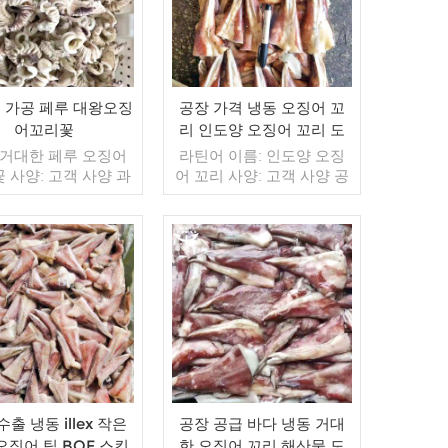
 가공 페루 대왕오징
공장 가격 냉동 오징어 꼬
어꼬리꽃
리 인도양 오징어 꼬리 도
매
 거대한 페루 오징어
라틴어 이름: 인도양 오징
꽃 사양: 고객 사양 과
어 꼬리 사양: 고객 사양 공
은,컷 유약: BQF 40%
정: 컷 글레이징: BQF 40%
) 포장: 1kg / 가방,
(맞춤형) 포장: 1kg / 백,
 / 짠 가방 (맞춤형) 판
10kg / 우븐 백 (맞춤형) 판
델: 도매/수출 최소.
매 모델: 도매/수출 최소 주
 20피트 컨테이너 /
더 읽기
문: 20피트 컨테이너 / 40
더 읽기
트 컨테이너 지불: 보
피트 컨테이너 지불: TT /
 TT / С확인된 취소
보자마자 취소 불가능한
한 LC 배송: 입금 확
LC 확인 배송: 입금 확인 후
20일 이내 원산지: 중
20일 이내 원산지: 중국 브
 브랜드: 푸 완 행
랜드: 푸 완 항
수출 냉동 illex 작은
공장 공급 바다 냉동 거대
오징어 팁 BQF 스킨
한 오징어 꼬리 해산물 도