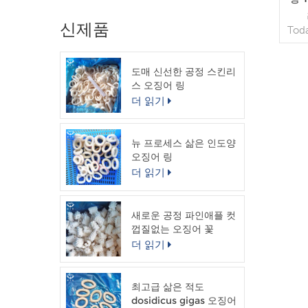
신제품
Tod
양: 
리스
도매 신선한 공정 스킨리
형) 
스 오징어 링
직물
델:
더 읽기
20
컨테이
자 
뉴 프로세스 삶은 인도양
배송
오징어 링
내 
더 읽기
새로운 공정 파인애플 컷
껍질없는 오징어 꽃
더 읽기
최고급 삶은 적도
dosidicus gigas 오징어