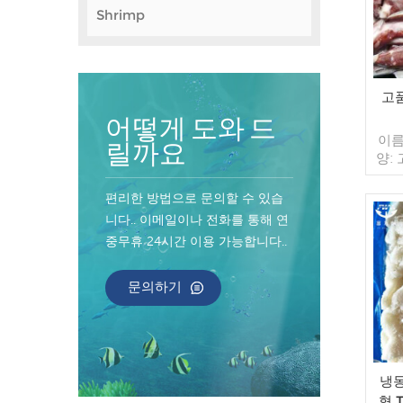
Shrimp
고
어떻게 도와 드
이름
릴까요
양:
유약:
장: 
편리한 방법으로 문의할 수 있습
가방 
니다.. 이메일이나 전화를 통해 연
매/수
중무휴 24시간 이용 가능합니다..
컨테
너 지
인된
문의하기
송:
원산
냉동
형 