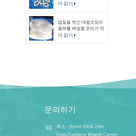
링
더 읽기
껍질을 벗긴 대왕오징어
필레를 배송할 준비가 되
었습니다.
더 읽기
문의하기
주소 : Room 2406 24th
Floor,Fusheng Wealth Center