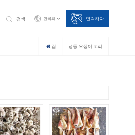
연락하다
검색
한국의
집
냉동 오징어 꼬리