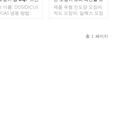
오프 도매
매
 이름: DOSIDICUS
제품 유형:인도양 오징어,
IGAS 냉동 방법:
적도 오징어, 일렉스 오징
rozen BQF 캐치 방법:
어 등 Frozen Way:BQF 사
힌 포장 짠: 가방, 판
용 가능 크기:15 cm up(문
는 맞춤형 기능: 시장
의) MOQ:1*20'FCL 포
총
1
페이지
을 위해, 가공
장:10kg/짠 가방 글레이징:
더 읽기
요구 사항으로
더 읽기