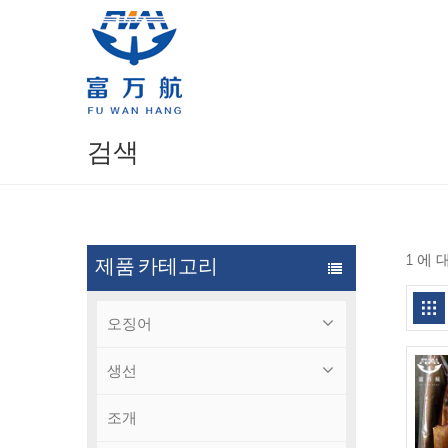
검색
1 에
제품 카테고리
오징어
생선
조개