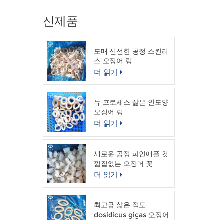
신제품
도매 신선한 공정 스킨리
스 오징어 링
더 읽기
뉴 프로세스 삶은 인도양
오징어 링
더 읽기
새로운 공정 파인애플 컷
껍질없는 오징어 꽃
더 읽기
최고급 삶은 적도
dosidicus gigas 오징어