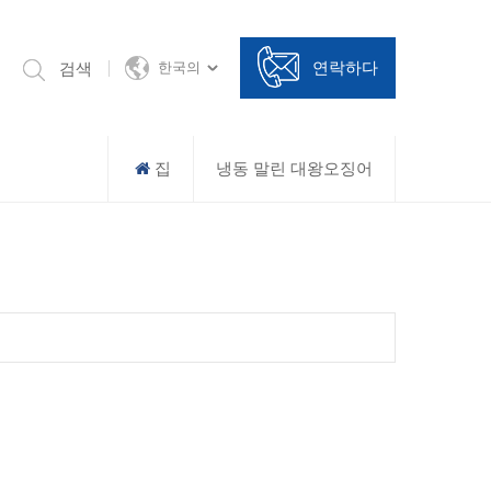
연락하다
검색
한국의
집
냉동 말린 대왕오징어