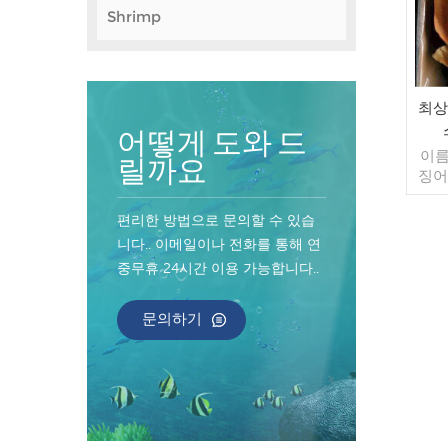
Shrimp
최상
어떻게 도와 드
이름
릴까요
징어
건조 
춤
편리한 방법으로 문의할 수 있습
10k
니다.. 이메일이나 전화를 통해 연
매 
중무휴 24시간 이용 가능합니다..
주문
40
자마
문의하기
불가
인 