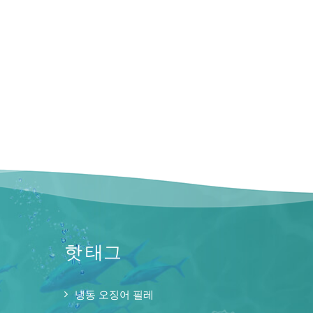
핫 태그
냉동 오징어 필레