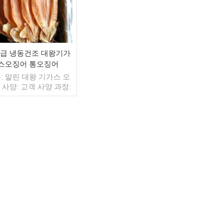
급 냉동건조 대왕기가
스오징어 통오징어
: 말린 대왕 기가스 오
 사양: 고객 사양 과정:
글레이징: IQF 40%(맞
형) 포장: 1kg / 가방,
g / 짠 가방 (맞춤형) 판
모델: 도매/수출 최소.
: 20피트 컨테이너 /
더 읽기
피트 컨테이너 지불: 보
자 TT / С확인된 취소
능한 LC 배송: 입금 확
후 20일 이내 원산지: 중
국 브랜드: 푸 왕 행