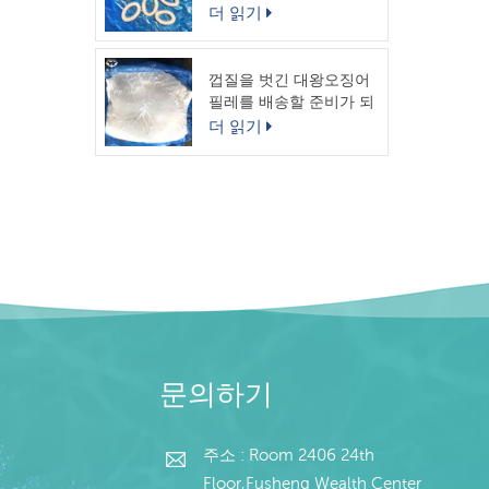
링
더 읽기
껍질을 벗긴 대왕오징어
필레를 배송할 준비가 되
었습니다.
더 읽기
문의하기
주소 : Room 2406 24th
Floor,Fusheng Wealth Center