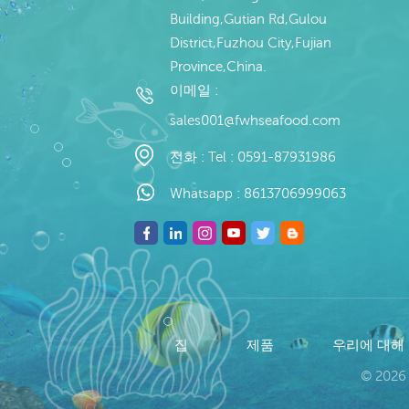
Building,Gutian Rd,Gulou
District,Fuzhou City,Fujian
Province,China.
이메일 :
sales001@fwhseafood.com
전화 :
Tel : 0591-87931986
Whatsapp :
8613706999063
집
제품
우리에 대해
© 2026