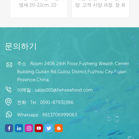
양
명세:20-22cm, 22-
양: 고객 사양 과정: 장 유
맞
25cm, >=25cm, 맞춤형
약: BQF 40%(맞춤형) 포
오징어관 사양 : U3, U5,
장: 1kg / 가방, 10kg / 짠
)
U7 가공 : 세척 - 절단 -
가방 (맞춤형) 판매 모델:
최
냉동 IQF 오징어부위 : 오
도매/수출 min. 주문: 20
더 읽기
더 읽기
이
징어관, 오징어링, 오징
피트 컨테이너 / 40피트
문의하기
지
어촉수, 오징어원료 유통
컨테이너 지불: 보자마자
인
기한 : 레조 18도 이하에
TT / С확인된 취소 불가
배
서 12개월
능한 LC 배송: 입금 확인
주소 : Room 2406 24th Floor,Fusheng Wealth Center
이
후 20일 이내 원산지: 중
Building,Gutian Rd,Gulou District,Fuzhou City,Fujian
:
국 브랜드: 푸 왕 행
Province,China.
이메일 :
sales001@fwhseafood.com
전화 :
Tel : 0591-87931986
Whatsapp :
8613706999063