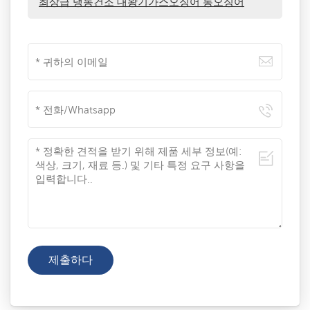
최상급 냉동건조 대왕기가스오징어 통오징어