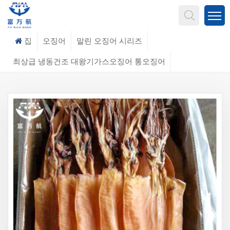
무엇을 찾고 계신가요?
집
오징어
말린 오징어 시리즈
최상급 냉동건조 대왕기가스오징어 통오징어