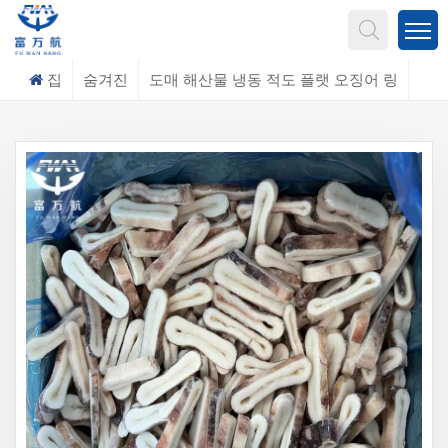
무엇을 찾고 계신가요?
집
숨겨진
도매 해산물 냉동 적도 플랫 오징어 링