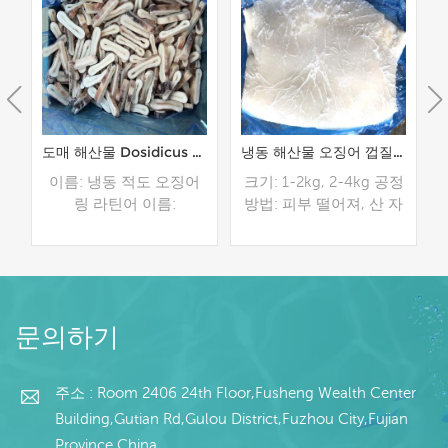
어 날개 공장 가격 구매
도매 해산물 Dosidicus Gigas 오징어 링 판매
냉동 해산물 오징어 껍질없는 페루 오징어 필레 도매
어
이름: 냉동 적도 오징어
크기: 1-2kg, 2-4kg 공정
링 라틴어 이름:
방법: 피부 떨어져, 산 자
 대
Dosidicus Gigas 재료: 적
유로운 패킹: 안 패킹을
+
도 오징어 크기: 2.5 -
위한 폴리 부대, 외부 패
:
6cm 모델: 스킨 온 포장:
킹을 위한 길쌈된 부대
1kg/가방, 10kg/카톤(맞
유통 기한: -18 ℃에서 24
더 읽기
더 읽기
춤형)
개월 원산지: 중국 복건
문의하기
성
주소 : Room 2406 24th Floor,Fusheng Wealth Center
Building,Gutian Rd,Gulou District,Fuzhou City,Fujian
Province,China.