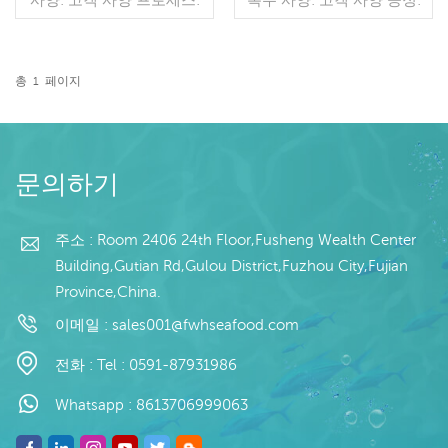
컷 유약: BQF 40%(맞춤형)
컷 글레이징: BQF 40% (맞
포장: 1kg / 가방, 10kg / 짠
춤형) 포장: 1kg / 백, 10kg /
가방 (맞춤형) 판매 모델: 도
우븐 백 (맞춤형) 판매 모델:
매/수출 min. 주문: 20피트
도매/수출 최소 주문: 20피
총
1
페이지
컨테이너 / 40피트 컨테이
더 읽기
트 컨테이너 / 40피트 컨테
더 읽기
너 지불: 보자마자 TT / С확
이너 지불: TT / 보자마자
인된 취소 불가능한 LC 배
취소 불가능한 LC 확인 배
송: 입금 확인 후 20일 이내
송: 입금 확인 후 20일 이내
원산지: 중국 브랜드: 푸 왕
원산지: 중국 브랜드: 푸 완
문의하기
행
항
주소 : Room 2406 24th Floor,Fusheng Wealth Center
Building,Gutian Rd,Gulou District,Fuzhou City,Fujian
Province,China.
이메일 :
sales001@fwhseafood.com
전화 :
Tel : 0591-87931986
Whatsapp :
8613706999063