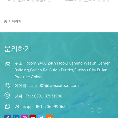
컷 유약: BQF 40%(맞춤형)
컷 글레이징: BQF 40% (맞
포장: 1kg / 가방, 10kg / 짠
춤형) 포장: 1kg / 백, 10kg /
가방 (맞춤형) 판매 모델: 도
우븐 백 (맞춤형) 판매 모델:
매/수출 min. 주문: 20피트
도매/수출 최소 주문: 20피
총
1
페이지
컨테이너 / 40피트 컨테이
더 읽기
트 컨테이너 / 40피트 컨테
더 읽기
너 지불: 보자마자 TT / С확
이너 지불: TT / 보자마자
인된 취소 불가능한 LC 배
취소 불가능한 LC 확인 배
송: 입금 확인 후 20일 이내
송: 입금 확인 후 20일 이내
원산지: 중국 브랜드: 푸 왕
원산지: 중국 브랜드: 푸 완
문의하기
행
항
주소 : Room 2406 24th Floor,Fusheng Wealth Center
Building,Gutian Rd,Gulou District,Fuzhou City,Fujian
Province,China.
이메일 :
sales001@fwhseafood.com
전화 :
Tel : 0591-87931986
Whatsapp :
8613706999063