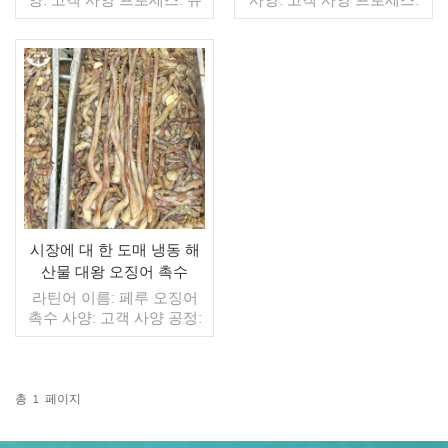
약: BQF 40%(맞춤형) 포장:
컷 유약: BQF 40%(맞춤형)
1kg / 가방, 10kg / 짠 가방
포장: 1kg / 가방, 10kg / 짠
(맞춤형) 판매 모델: 도매/수
가방 (맞춤형) 판매 모델: 도
출 min. 주문: 20피트 컨테
매/수출 min. 주문: 20피트
이너 / 40피트 컨테이너 지
더 읽기
컨테이너 / 40피트 컨테이
더 읽기
불: 보자마자 TT / С확인된
너 지불: 보자마자 TT / С확
취소 불가능한 LC 배송: 입
인된 취소 불가능한 LC 배
금 확인 후 20일 이내 원산
송: 입금 확인 후 20일 이내
지: 중국 브랜드: 푸 왕 행
원산지: 중국 브랜드: 푸 왕
행
시장에 대 한 도매 냉동 해
산물 대왕 오징어 촉수
라틴어 이름: 페루 오징어
촉수 사양: 고객 사양 공정:
컷 글레이징: BQF 40% (맞
춤형) 포장: 1kg / 백, 10kg /
우븐 백 (맞춤형) 판매 모델:
도매/수출 최소 주문: 20피
총
1
페이지
트 컨테이너 / 40피트 컨테
더 읽기
이너 지불: TT / 보자마자