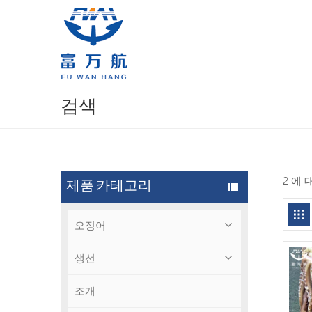
검색
2 에
제품 카테고리
오징어
생선
조개