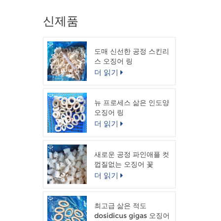
신제품
도매 신선한 공정 스킨리
스 오징어 링
더 읽기
뉴 프로세스 삶은 인도양
오징어 링
더 읽기
새로운 공정 파인애플 컷
껍질없는 오징어 꽃
더 읽기
최고급 삶은 적도
dosidicus gigas 오징어