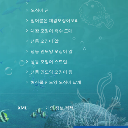
오징어 관
얼어붙은 대왕오징어꼬리
대왕 오징어 촉수 도매
냉동 오징어 알
냉동 인도양 오징어 알
냉동 오징어 스트립
냉동 인도양 오징어 링
해산물 인도양 오징어 날개
맵
XML
개인 정보 정책
 지원