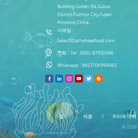
Building,Gutian Rd,Gulou
District,Fuzhou City,Fujian
Province,China.
이메일 :
sales001@fwhseafood.com
전화 :
Tel : 0591-87931986
Whatsapp :
8613706999063
집
제품
우리에 대해
© 2026