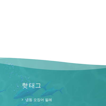
핫 태그
냉동 오징어 필레