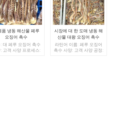
제품 냉동 해산물 페루
시장에 대 한 도매 냉동 해
오징어 촉수
산물 대왕 오징어 촉수
: 대 페루 오징어 촉수
라틴어 이름: 페루 오징어
: 고객 사양 프로세스:
촉수 사양: 고객 사양 공정:
약: BQF 40%(맞춤형)
컷 글레이징: BQF 40% (맞
 1kg / 가방, 10kg / 짠
춤형) 포장: 1kg / 백, 10kg
(맞춤형) 판매 모델: 도
/ 우븐 백 (맞춤형) 판매 모
출 min. 주문: 20피트
델: 도매/수출 최소 주문:
이너 / 40피트 컨테이
더 읽기
20피트 컨테이너 / 40피트
더 읽기
불: 보자마자 TT / С확
컨테이너 지불: TT / 보자마
 취소 불가능한 LC 배
자 취소 불가능한 LC 확인
 입금 확인 후 20일 이내
배송: 입금 확인 후 20일 이
지: 중국 브랜드: 푸 왕
내 원산지: 중국 브랜드: 푸
행
완 항