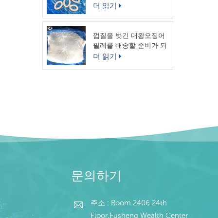
링
더 읽기
껍질을 벗긴 대왕오징어
필레를 배송할 준비가 되
었습니다.
더 읽기
문의하기
주소 : Room 2406 24th
Floor,Fusheng Wealth Center