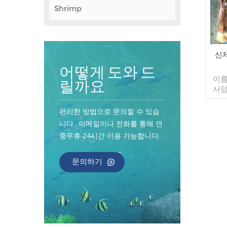
Shrimp
신
어떻게 도와 드
이름
릴까요
사양
컷 유
포장:
편리한 방법으로 문의할 수 있습
가방 
니다.. 이메일이나 전화를 통해 연
매/수
중무휴 24시간 이용 가능합니다..
컨테
너 지
인된
문의하기
송:
원산