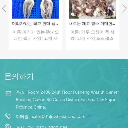
BQF 거대한 페루 오징어 날개
머리가있는 최고 판매 냉동 해산물 illex 오징어 필레
새로운 재고 청소 거대한 페루 오징어 목
개
이름:머리가 있는 illex 오
이름: 페루 오징어 목 사
세
징어 필레 사양: 고객 사
양: 고객 사양 프로세스:
양 과정: 장 글레이징:
청소 유약: BQF 40%(맞
/
IQF 40%(맞춤형) 포장:
춤형) 포장: 1kg / 가방,
맞
1kg / 가방, 10kg / 짠 가
10kg / 짠 가방 (맞춤형)
수
방 (맞춤형) 판매 모델: 도
판매 모델: 도매/수출 최
더 읽기
더 읽기
컨
매/수출 최소. 주문: 20피
소. 주문: 20피트 컨테이
문의하기
이
트 컨테이너 / 40피트 컨
너 / 40피트 컨테이너 지
С
테이너 지불: 보자마자
불: 보자마자 TT / С확인
TT / С확인된 취소 불가
된 취소 불가능한 LC 배
주소 : Room 2406 24th Floor,Fusheng Wealth Center
0
능한 LC 배송: 입금 확인
송: 입금 확인 후 20일 이
Building,Gutian Rd,Gulou District,Fuzhou City,Fujian
브
후 20일 이내 원산지: 중
내 원산지: 중국 브랜드:
Province,China.
:
국 브랜드: 푸 왕 행
푸 왕 행
마
이메일 :
sales001@fwhseafood.com
불
확
전화 :
Tel : 0591-87931986