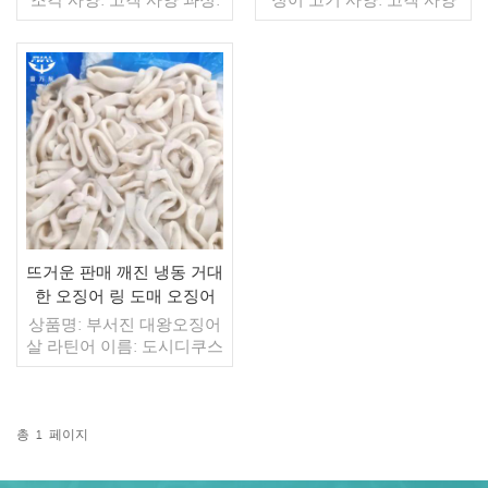
삶은 글레이징: IQF 40%(맞
공정: 컷 글레이징: BQF
춤형) 포장: 1kg / 가방,
40% (맞춤형) 포장: 1kg /
10kg / 짠 가방 (맞춤형) 판
백, 10kg / 우븐 백 (맞춤형)
매 모델: 도매/수출 최소. 주
판매 모델: 도매/수출 최소
문: 20피트 컨테이너 / 40피
더 읽기
주문: 20피트 컨테이너 / 40
더 읽기
트 컨테이너 지불: 보자마자
피트 컨테이너 지불: TT /
TT / С확인된 취소 불가능
보자마자 취소 불가능한 LC
한 LC 배송: 입금 확인 후
확인 배송: 입금 확인 후 20
20일 이내 원산지: 중국 브
일 이내 원산지: 중국 브랜
랜드: 푸 완 행
드: 푸 완 항
뜨거운 판매 깨진 냉동 거대
한 오징어 링 도매 오징어
고기
상품명: 부서진 대왕오징어
살 라틴어 이름: 도시디쿠스
기가스 얼어붙은 길: 바베큐
원료: 대왕오징어(페루오징
어) 글레이징: 100% 순중량
총
1
페이지
더 읽기