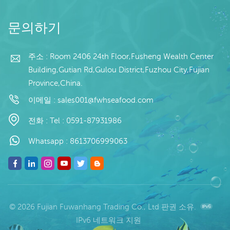
문의하기
주소 : Room 2406 24th Floor,Fusheng Wealth Center
Building,Gutian Rd,Gulou District,Fuzhou City,Fujian
Province,China.
이메일 :
sales001@fwhseafood.com
전화 :
Tel : 0591-87931986
Whatsapp :
8613706999063
© 2026 Fujian Fuwanhang Trading Co., Ltd 판권 소유.
IPv6 네트워크 지원