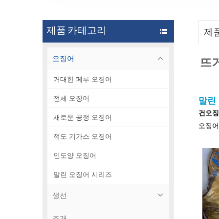
제품 카테고리
제
오징어
뜨거
거대한 페루 오징어
전체 오징어
말린
건오
새로운 공정 오징어
오징어
적도 기가스 오징어
인도양 오징어
말린 오징어 시리즈
생선
조개