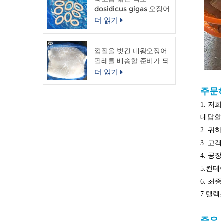
dosidicus gigas 오징어
링
더 읽기
껍질을 벗긴 대왕오징어
필레를 배송할 준비가 되
었습니다.
더 읽기
주문
1.
저희
대답할
2.
귀하
3.
고객
4.
공장
5.컨
6. 최
7.텔
주요