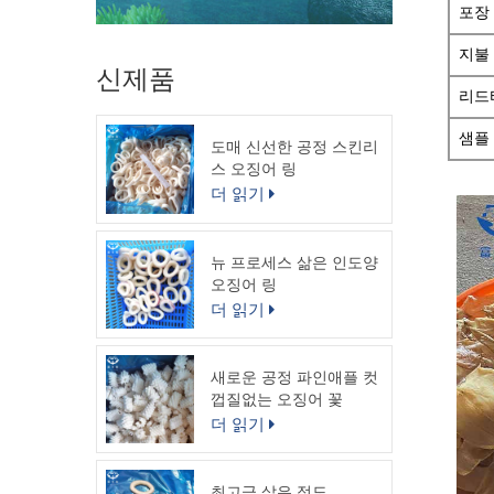
포장
지불
신제품
리드
샘플
도매 신선한 공정 스킨리
스 오징어 링
더 읽기
뉴 프로세스 삶은 인도양
오징어 링
더 읽기
새로운 공정 파인애플 컷
껍질없는 오징어 꽃
더 읽기
최고급 삶은 적도