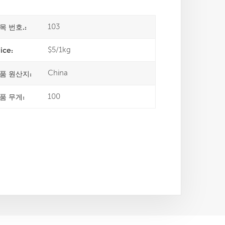
103
목 번호.:
$5/1kg
ice:
China
품 원산지:
100
품 무게: