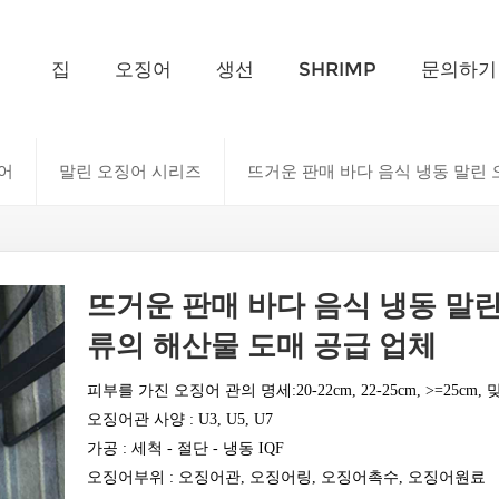
무엇을 찾고 계신가요?
집
오징어
생선
SHRIMP
문의하기
어
말린 오징어 시리즈
뜨거운 판매 바다 음식 냉동 말린 
뜨거운 판매 바다 음식 냉동 말린
류의 해산물 도매 공급 업체
피부를 가진 오징어 관의 명세:
20-22cm, 22-25cm, >=25cm
오징어관 사양
:
U3, U5, U7
가공 :
세척 - 절단 - 냉동 IQF
오징어부위 :
오징어관, 오징어링, 오징어촉수, 오징어원료