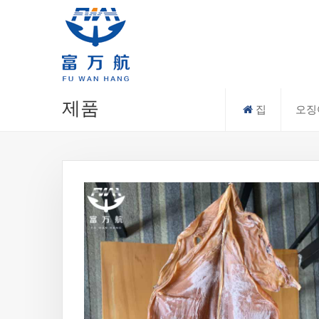
제품
집
오징