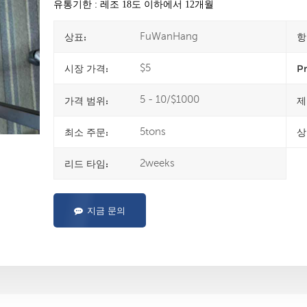
유통기한 :
레조 18도 이하에서 12개월
FuWanHang
상표:
항
$5
시장 가격:
Pr
5 - 10/$1000
가격 범위:
제
5tons
최소 주문:
상
2weeks
리드 타임:
지금 문의