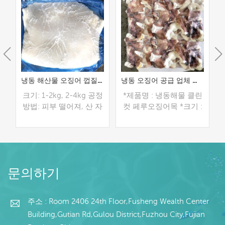
어 날개 공장 가격 구매
냉동 해산물 오징어 껍질없는 페루 오징어 필레 도매
냉동 오징어 공급 업체 세척 페루 오징어 목 판매
어
크기: 1-2kg, 2-4kg 공정
*제품명 : 냉동해물 클린
방법: 피부 떨어져, 산 자
컷 페루오징어목 *크기 :
 대
유로운 패킹: 안 패킹을
100-300g, 300-500g,
+
위한 폴리 부대, 외부 패
500g+ *포장방법 :
:
킹을 위한 길쌈된 부대
20kg/bag *MOQ: 20톤
유통 기한: -18 ℃에서 24
더 읽기
더 읽기
개월 원산지: 중국 복건
문의하기
성
주소 : Room 2406 24th Floor,Fusheng Wealth Center
Building,Gutian Rd,Gulou District,Fuzhou City,Fujian