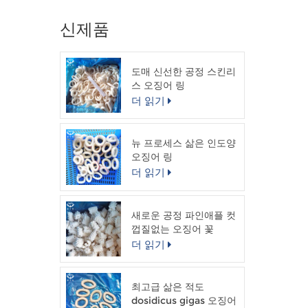
신제품
도매 신선한 공정 스킨리
스 오징어 링
더 읽기
뉴 프로세스 삶은 인도양
오징어 링
더 읽기
새로운 공정 파인애플 컷
껍질없는 오징어 꽃
더 읽기
최고급 삶은 적도
dosidicus gigas 오징어