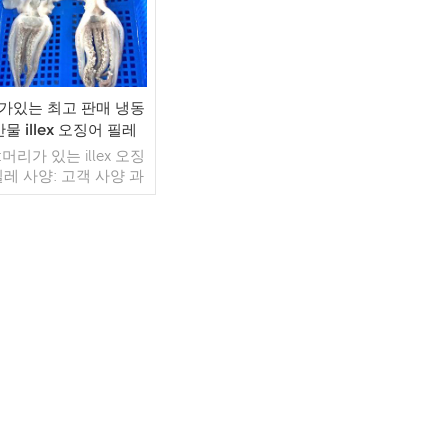
가있는 최고 판매 냉동
물 illex 오징어 필레
머리가 있는 illex 오징
필레 사양: 고객 사양 과
 장 글레이징: IQF 40%
형) 포장: 1kg / 가방,
g / 짠 가방 (맞춤형) 판
모델: 도매/수출 최소.
: 20피트 컨테이너 /
더 읽기
피트 컨테이너 지불: 보
자 TT / С확인된 취소
능한 LC 배송: 입금 확
후 20일 이내 원산지: 중
국 브랜드: 푸 왕 행