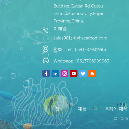
Building,Gutian Rd,Gulou
District,Fuzhou City,Fujian
Province,China.
이메일 :
sales001@fwhseafood.com
전화 :
Tel : 0591-87931986
Whatsapp :
8613706999063
집
제품
우리에 대해
© 2026