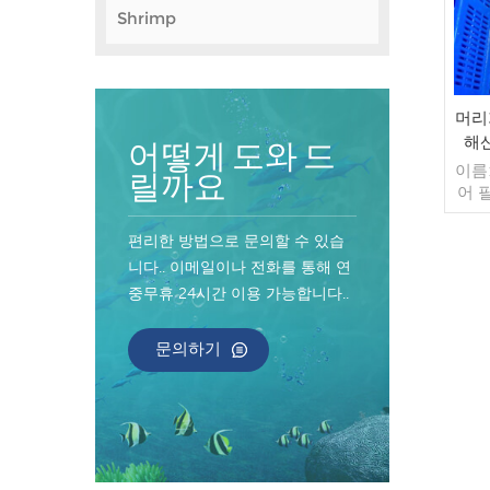
Shrimp
머리
해산
어떻게 도와 드
이름:
릴까요
어 
정:
(맞춤
편리한 방법으로 문의할 수 있습
10k
니다.. 이메일이나 전화를 통해 연
매 
중무휴 24시간 이용 가능합니다..
주문
40
자마
문의하기
불가
인 