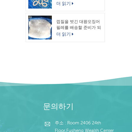
링
더 읽기
껍질을 벗긴 대왕오징어
필레를 배송할 준비가 되
었습니다.
더 읽기
문의하기
주소 : Room 2406 24th
Floor,Fusheng Wealth Center