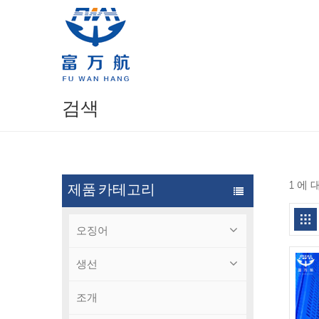
검색
1 에
제품 카테고리
오징어
생선
조개