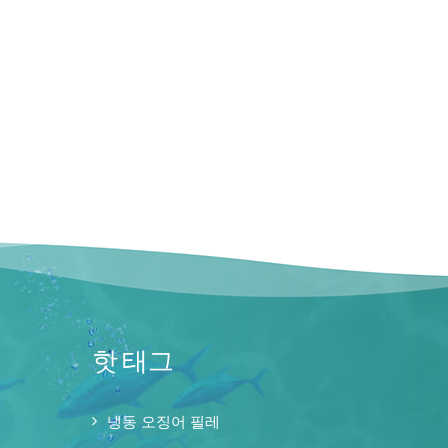
핫 태그
냉동 오징어 필레