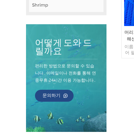
Shrimp
머리
해산
어떻게 도와 드
이름:
릴까요
어 
정:
(맞춤
편리한 방법으로 문의할 수 있습
10k
니다.. 이메일이나 전화를 통해 연
매 
중무휴 24시간 이용 가능합니다..
주문
40
자마
문의하기
불가
인 