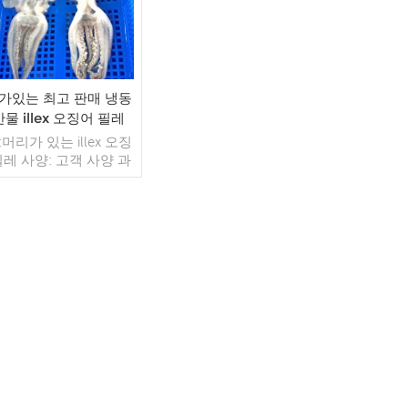
가있는 최고 판매 냉동
물 illex 오징어 필레
머리가 있는 illex 오징
필레 사양: 고객 사양 과
 장 글레이징: IQF 40%
형) 포장: 1kg / 가방,
g / 짠 가방 (맞춤형) 판
모델: 도매/수출 최소.
: 20피트 컨테이너 /
더 읽기
피트 컨테이너 지불: 보
자 TT / С확인된 취소
능한 LC 배송: 입금 확
후 20일 이내 원산지: 중
국 브랜드: 푸 왕 행