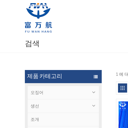
검색
1 에
제품 카테고리
오징어
생선
조개