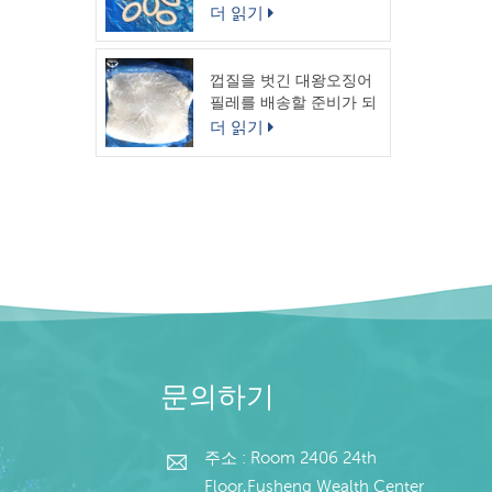
링
더 읽기
껍질을 벗긴 대왕오징어
필레를 배송할 준비가 되
었습니다.
더 읽기
문의하기
주소 : Room 2406 24th
Floor,Fusheng Wealth Center