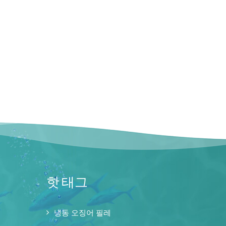
핫 태그
냉동 오징어 필레