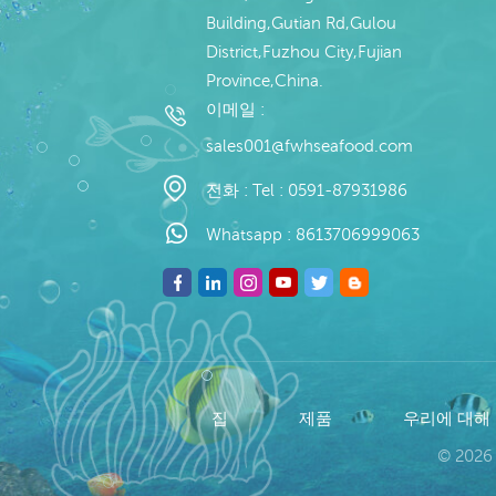
Building,Gutian Rd,Gulou
District,Fuzhou City,Fujian
Province,China.
이메일 :
sales001@fwhseafood.com
전화 :
Tel : 0591-87931986
Whatsapp :
8613706999063
집
제품
우리에 대해
© 2026