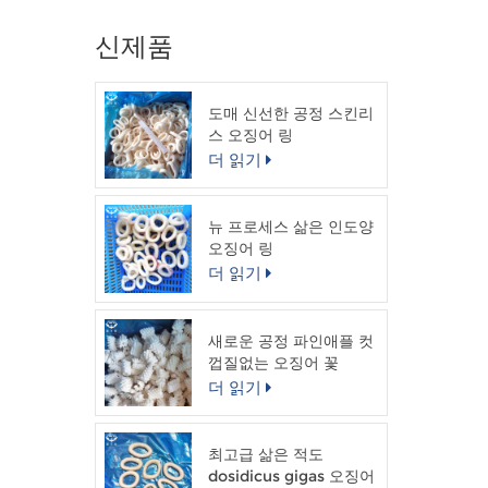
신제품
도매 신선한 공정 스킨리
스 오징어 링
더 읽기
뉴 프로세스 삶은 인도양
오징어 링
더 읽기
새로운 공정 파인애플 컷
껍질없는 오징어 꽃
더 읽기
최고급 삶은 적도
dosidicus gigas 오징어