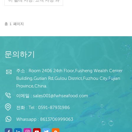
정: 장 글레이징: IQF 40%
(맞춤형) 포장: 1kg / 가방,
10kg / 짠 가방 (맞춤형) 판
매 모델: 도매/수출 최소. 주
총
1
페이지
문: 20피트 컨테이너 / 40피
더 읽기
트 컨테이너 지불: 보자마자
TT / С확인된 취소 불가능
한 LC 배송: 입금 확인 후
20일 이내 원산지: 중국 브
문의하기
랜드: 푸 왕 행
주소 : Room 2406 24th Floor,Fusheng Wealth Center
Building,Gutian Rd,Gulou District,Fuzhou City,Fujian
Province,China.
이메일 :
sales001@fwhseafood.com
전화 :
Tel : 0591-87931986
Whatsapp :
8613706999063