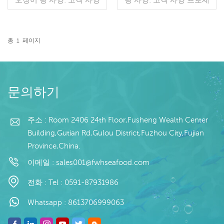
과정: 삶은 글레이징: IQF
스: 스킨 온,컷 글레이징:
40%(맞춤형) 포장: 1kg / 가
IQF 40%(맞춤형) 포장: 1kg
방, 10kg / 짠 가방 (맞춤형)
/ 가방, 10kg / 짠 가방 (맞
판매 모델: 도매/수출 최소.
춤형) 판매 모델: 도매/수출
총
1
페이지
주문: 20피트 컨테이너 / 40
더 읽기
최소. 주문: 20피트 컨테이
더 읽기
피트 컨테이너 지불: 보자마
너 / 40피트 컨테이너 지불:
자 TT / С확인된 취소 불가
보자마자 TT / С확인된 취
능한 LC 배송: 입금 확인 후
소 불가능한 LC 배송: 입금
20일 이내 원산지: 중국 브
확인 후 20일 이내 원산지:
문의하기
랜드: 푸 왕 행
중국 브랜드: 푸 왕 행
주소 : Room 2406 24th Floor,Fusheng Wealth Center
Building,Gutian Rd,Gulou District,Fuzhou City,Fujian
Province,China.
이메일 :
sales001@fwhseafood.com
전화 :
Tel : 0591-87931986
Whatsapp :
8613706999063