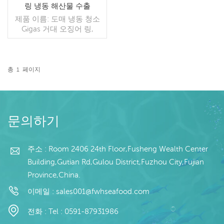
링 냉동 해산물 수출
제품 이름: 도매 냉동 청소
Gigas 거대 오징어 링,
10kg/ctns 주요 시장: 동남
아시아, 아프리카, 중동, 호
주, 미국, 유럽 오징어:
Todarodes
총
1
페이지
pacificus/Indian ocean
더 읽기
squid, Black squid, illex
squid, Loligo Chinesis ,대
왕오징어 가격:저에게 연락
하십시오 회사 유형: 제조업
문의하기
체 및 무역 회사
주소 : Room 2406 24th Floor,Fusheng Wealth Center
Building,Gutian Rd,Gulou District,Fuzhou City,Fujian
Province,China.
이메일 :
sales001@fwhseafood.com
전화 :
Tel : 0591-87931986