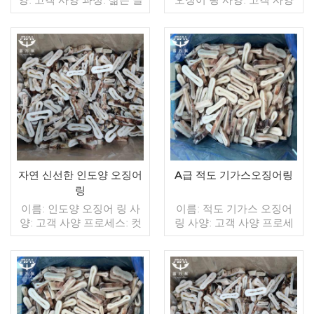
레이징: IQF 40%(맞춤형)
과정: 삶은 글레이징: IQF
포장: 1kg / 가방, 10kg / 짠
40%(맞춤형) 포장: 1kg / 가
가방 (맞춤형) 판매 모델: 도
방, 10kg / 짠 가방 (맞춤형)
매/수출 최소. 주문: 20피트
판매 모델: 도매/수출 최소.
컨테이너 / 40피트 컨테이
더 읽기
주문: 20피트 컨테이너 / 40
더 읽기
너 지불: 보자마자 TT / С확
피트 컨테이너 지불: 보자마
인된 취소 불가능한 LC 배
자 TT / С확인된 취소 불가
송: 입금 확인 후 20일 이내
능한 LC 배송: 입금 확인 후
원산지: 중국 브랜드: 푸 왕
20일 이내 원산지: 중국 브
행
랜드: 푸 왕 행
자연 신선한 인도양 오징어
A급 적도 기가스오징어링
링
이름: 인도양 오징어 링 사
이름: 적도 기가스 오징어
양: 고객 사양 프로세스: 컷
링 사양: 고객 사양 프로세
글레이징: IQF 40%(맞춤형)
스: 스킨 온,컷 글레이징:
포장: 1kg / 가방, 10kg / 짠
IQF 40%(맞춤형) 포장: 1kg
가방 (맞춤형) 판매 모델: 도
/ 가방, 10kg / 짠 가방 (맞
매/수출 최소. 주문: 20피트
춤형) 판매 모델: 도매/수출
컨테이너 / 40피트 컨테이
더 읽기
최소. 주문: 20피트 컨테이
더 읽기
너 지불: 보자마자 TT / С확
너 / 40피트 컨테이너 지불: