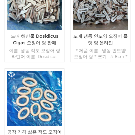
인된 취소 불가능한 LC 배
보자마자 TT / С확인된 취
송: 입금 확인 후 20일 이내
소 불가능한 LC 배송: 입금
원산지: 중국 브랜드: 푸 왕
확인 후 20일 이내 원산지:
행
중국 브랜드: 푸 왕 행
도매 해산물 Dosidicus
도매 냉동 인도양 오징어 플
Gigas 오징어 링 판매
랫 링 온라인
이름: 냉동 적도 오징어 링
* 제품 이름 : 냉동 인도양
라틴어 이름: Dosidicus
오징어 링 * 크기 : 3-8cm *
Gigas 재료: 적도 오징어 크
포장 방법 : 10kg / ctn
기: 2.5 - 6cm 모델: 스킨 온
*MOQ : 22 톤 * 응
포장: 1kg/가방, 10kg/카톤
시:AsCunstomers의 요구
(맞춤형)
사항 *무게(kg):20kg *첨가
더 읽기
물:없음 *원산지:중국 복건
더 읽기
성
공장 가격 삶은 적도 오징어