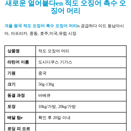
새로운
얼어붙다
en
적도 오징어 촉수 오
징어 머리
겨울 왕국
적도 오징어 촉수 오징어 머리
is
공급하다
이드
동남아시
아, 아프리카, 중동, 호주,미국,유럽 시장.
상품명
적도 오징어 머리
라틴어 이름
도시디쿠스 기가스
기원
중국
크기
50g-130g
동결 과정
바베큐
포장
10kg/가방, 20kg/가방
배달 팀
e
확인 후 20일 이내
로딩 피
오르