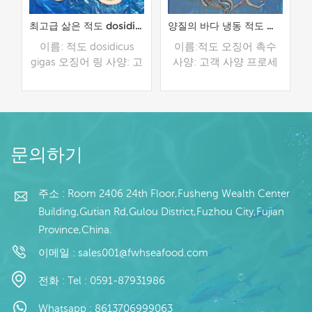
링
최고급 삶은 적도 dosidicus gigas 오징어 링
양질의 바다 냉동 적도 오징어 촉수
징
이름: 적도 dosidicus
이름:적도 오징어 촉수
프
gigas 오징어 링 사양: 고
사양: 고객 사양 프로세
레
객 사양 과정: 삶은 글레
스: 없음 유약: 5%, 10%,
이징: IQF 40%(맞춤형)
20%, 30%, 40%, 45%(맞
/
포장: 1kg / 가방, 10kg /
춤형) 포장: 1kg / 가방,
모
짠 가방 (맞춤형) 판매 모
10kg / 짠 가방 (맞춤형)
더 읽기
더 읽기
:
델: 도매/수출 최소. 주문:
판매 모델: 도매/수출
문의하기
피
20피트 컨테이너 / 40피
min. 주문: 20피트 컨테
자
트 컨테이너 지불: 보자
이너 / 40피트 컨테이너
소
마자 TT / С확인된 취소
지불: 보자마자 TT / С확
주소 : Room 2406 24th Floor,Fusheng Wealth Center
금
불가능한 LC 배송: 입금
인된 취소 불가능한 LC
Building,Gutian Rd,Gulou District,Fuzhou City,Fujian
산
확인 후 20일 이내 원산
배송: 입금 확인 후 20일
Province,China.
행
지: 중국 브랜드: 푸 왕 행
이내 원산지: 중국 브랜
드: 푸 완 행
이메일 :
sales001@fwhseafood.com
전화 :
Tel : 0591-87931986
Whatsapp :
8613706999063