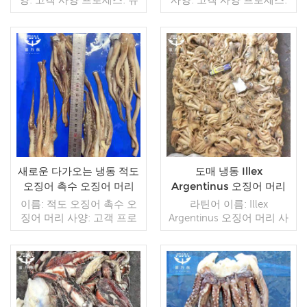
약: BQF 40%(맞춤형) 포장:
컷 유약: BQF 40%(맞춤형)
1kg / 가방, 10kg / 짠 가방
포장: 1kg / 가방, 10kg / 짠
(맞춤형) 판매 모델: 도매/수
가방 (맞춤형) 판매 모델: 도
출 min. 주문: 20피트 컨테
매/수출 최소. 주문: 20피트
이너 / 40피트 컨테이너 지
더 읽기
컨테이너 / 40피트 컨테이
더 읽기
불: 보자마자 TT / С확인된
너 지불: 보자마자 TT / С확
취소 불가능한 LC 배송: 입
인된 취소 불가능한 LC 배
금 확인 후 20일 이내 원산
송: 입금 확인 후 20일 이내
지: 중국 브랜드: 푸 왕 행
원산지: 중국 브랜드: 푸 왕
행
새로운 다가오는 냉동 적도
도매 냉동 Illex
오징어 촉수 오징어 머리
Argentinus 오징어 머리
판매
이름: 적도 오징어 촉수 오
라틴어 이름: Illex
징어 머리 사양: 고객 프로
Argentinus 오징어 머리 사
세스: 컷 유약: BQF 40%(맞
양: 고객 사양 공정: 컷 글레
춤형) 포장: 1kg / 가방,
이징: BQF 40% (맞춤형) 포
10kg / 짠 가방 (맞춤형) 판
장: 1kg / 백, 10kg / 우븐 백
매 모델: 도매/수출 min. 주
(맞춤형) 판매 모델: 도매/수
문: 20피트 컨테이너 / 40피
더 읽기
출 최소 주문: 20피트 컨테
더 읽기
트 컨테이너 지불: 보자마자
이너 / 40피트 컨테이너 지