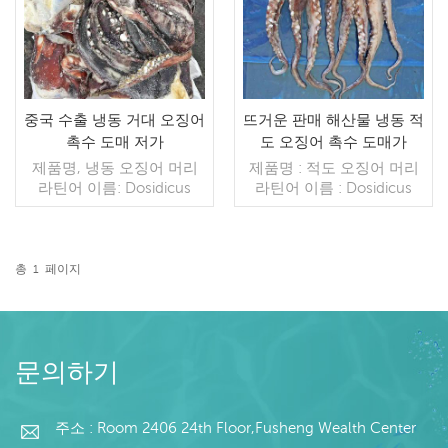
TT / С확인된 취소 불가능
불: TT / 보자마자 취소 불
한 LC 배송: 입금 확인 후
가능한 LC 확인 배송: 입금
20일 이내 원산지: 중국 브
확인 후 20일 이내 원산지:
랜드: 푸 완 행
중국 브랜드: 푸 완 항
중국 수출 냉동 거대 오징어
뜨거운 판매 해산물 냉동 적
촉수 도매 저가
도 오징어 촉수 도매가
제품명, 냉동 오징어 머리
제품명 : 적도 오징어 머리
라틴어 이름: Dosidicus
라틴어 이름 : Dosidicus
Gigas 원산지: 중국 유효한
gigas 원산지 : 중국 크기 :
크기: 주문을 받아서 만들어
50g-130g 냉동 과정 : BQF
진 크기 MOQ:10톤
=1*20fcl
총
1
페이지
더 읽기
더 읽기
문의하기
주소 : Room 2406 24th Floor,Fusheng Wealth Center