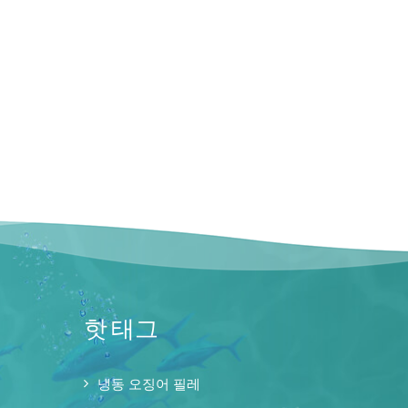
핫 태그
냉동 오징어 필레