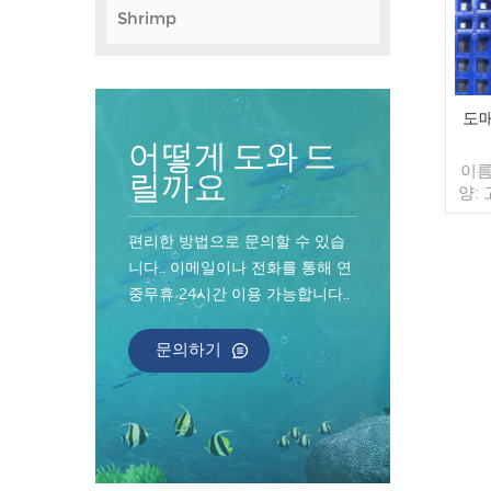
Shrimp
도매
어떻게 도와 드
이름
릴까요
양:
부에
형) 
편리한 방법으로 문의할 수 있습
/ 
니다.. 이메일이나 전화를 통해 연
델:
중무휴 24시간 이용 가능합니다..
20
컨
TT
문의하기
한 
20