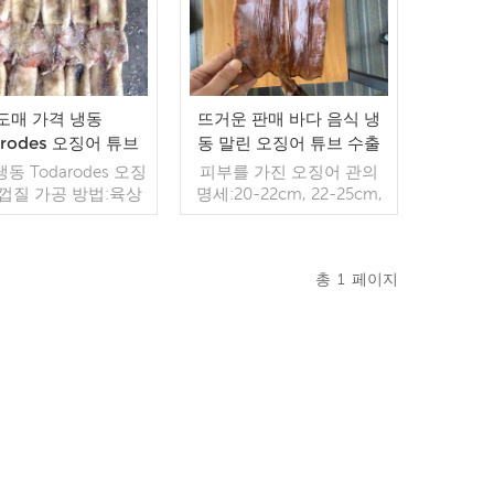
도매 가격 냉동
뜨거운 판매 바다 음식 냉
arodes 오징어 튜브
동 말린 오징어 튜브 수출
판매 중
모든 종류의 해산물 도매
냉동 Todarodes 오징
피부를 가진 오징어 관의
공급 업체
 껍질 가공 방법:육상
명세:20-22cm, 22-25cm,
BQF 유통 기한:-18℃
>=25cm, 맞춤형 오징어관
에서 24개월 GW
사양 : U3, U5, U7 가공 : 세
0.3kg/bag NW
척 - 절단 - 냉동 IQF 오징
총
1
페이지
g/bag 원산지:Fujian,
어부위 : 오징어관, 오징어
더 읽기
China
링, 오징어촉수, 오징어원
더 읽기
료 유통기한 : 레조 18도 이
하에서 12개월