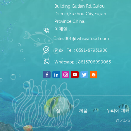
Building,Gutian Rd,Gulou
District,Fuzhou City,Fujian
Province,China.
이메일 :
sales001@fwhseafood.com
전화 :
Tel : 0591-87931986
Whatsapp :
8613706999063
집
제품
우리에 대해
© 2026