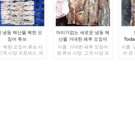
 냉동 해산물 북한 오
머리가없는 새로운 냉동 해
징어 튜브
산물 거대한 페루 오징어
Tod
생 튜브
: 북한 오징어 튜브 사
이름: 거대한 페루 오징어
이름: 
 고객 사양 프로세스: 피
생 튜브 사양: 고객 사양 프
어 관
 유약: BQF 40%(맞춤
로세스: 컷 유약: BQF 40%
냉동, 
포장: 1kg / 가방, 10kg
(맞춤형) 포장: 1kg / 가방,
짠 가방 (맞춤형) 판매 모
10kg / 짠 가방 (맞춤형) 판
1
 도매/수출 min. 주문:
매 모델: 도매/수출 최소.
10.0k
피트 컨테이너 / 40피트
더 읽기
주문: 20피트 컨테이너 /
더 읽기
테이너 지불: 보자마자
40피트 컨테이너 지불: 보
 / С확인된 취소 불가능
자마자 TT / С확인된 취소
LC 배송: 입금 확인 후
불가능한 LC 배송: 입금 확
일 이내 원산지: 중국 브
인 후 20일 이내 원산지: 중
랜드: 푸 왕 행
국 브랜드: 푸 완 행