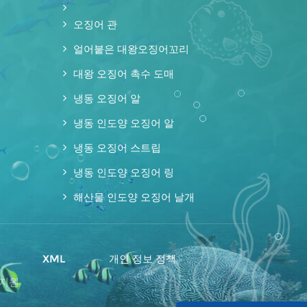
오징어 관
얼어붙은 대왕오징어꼬리
대왕 오징어 촉수 도매
냉동 오징어 알
냉동 인도양 오징어 알
냉동 오징어 스트립
냉동 인도양 오징어 링
해산물 인도양 오징어 날개
맵
XML
개인 정보 정책
 지원