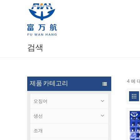
검색
4 에
제품 카테고리
오징어
생선
조개