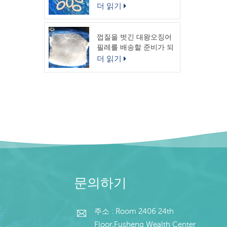
링
더 읽기
껍질을 벗긴 대왕오징어
필레를 배송할 준비가 되
었습니다.
더 읽기
문의하기
주소 : Room 2406 24th
Floor,Fusheng Wealth Center