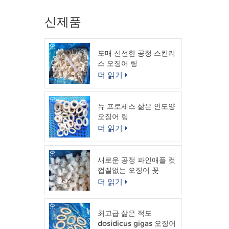
신제품
도매 신선한 공정 스킨리
스 오징어 링
더 읽기
뉴 프로세스 삶은 인도양
오징어 링
더 읽기
새로운 공정 파인애플 컷
껍질없는 오징어 꽃
더 읽기
최고급 삶은 적도
dosidicus gigas 오징어