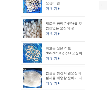
10k
오징어 링
매 
더 읽기
주문
40
자마
새로운 공정 파인애플 컷
불가
껍질없는 오징어 꽃
인 
더 읽기
최고급 삶은 적도
dosidicus gigas 오징어
링
더 읽기
껍질을 벗긴 대왕오징어
필레를 배송할 준비가 되
었습니다.
더 읽기