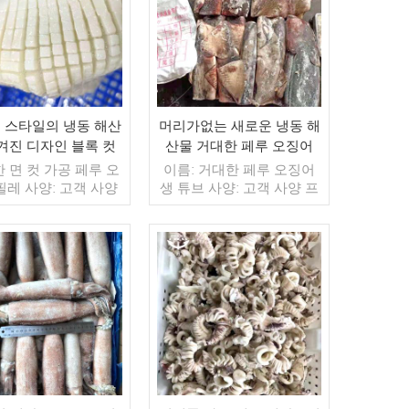
 스타일의 냉동 해산
머리가없는 새로운 냉동 해
겨진 디자인 블록 컷
산물 거대한 페루 오징어
한 페루 오징어 필레
생 튜브
한 면 컷 가공 페루 오
이름: 거대한 페루 오징어
스킨 오프
필레 사양: 고객 사양
생 튜브 사양: 고객 사양 프
스: 스킨 오프,컷 유
로세스: 컷 유약: BQF 40%
QF 40%(맞춤형) 포장:
(맞춤형) 포장: 1kg / 가방,
 가방, 10kg / 짠 가방
10kg / 짠 가방 (맞춤형) 판
형) 판매 모델: 도매/
매 모델: 도매/수출 최소.
in. 주문: 20피트 컨
더 읽기
주문: 20피트 컨테이너 /
더 읽기
 / 40피트 컨테이너
40피트 컨테이너 지불: 보
보자마자 TT / С확인
자마자 TT / С확인된 취소
소 불가능한 LC 배송:
불가능한 LC 배송: 입금 확
확인 후 20일 이내 원
인 후 20일 이내 원산지: 중
중국 브랜드: 푸 완 행
국 브랜드: 푸 완 행