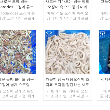
새로운 도착 냉동
새로운 다가오는 냉동 적도
고품질
darodes 오징어 튜브
오징어 촉수 오징어 머리
해산물
todarodes 오징어 튜
이름: 적도 오징어 촉수 오
이름: i
사양: 고객 사양 프로세
징어 머리 사양: 고객 프로
양: 
 컷 글레이징: IQF 40%
세스: 컷 유약: BQF 40%(맞
전체
형) 포장: 1kg / 가방,
춤형) 포장: 1kg / 가방,
40%(
g / 짠 가방 (맞춤형) 판
10kg / 짠 가방 (맞춤형) 판
방, 1
델: 도매/수출 min. 주
매 모델: 도매/수출 min. 주
판매 
 20피트 컨테이너 / 40
더 읽기
문: 20피트 컨테이너 / 40
더 읽기
주문:
 컨테이너 지불: 보자
피트 컨테이너 지불: 보자
40피
 TT / С확인된 취소 불
마자 TT / С확인된 취소 불
자마자
한 LC 배송: 입금 확인
가능한 LC 배송: 입금 확인
불가능
20일 이내 원산지: 중국
후 20일 이내 원산지: 중국
인 후 
브랜드: 푸 완 행
브랜드: 푸 완 행
국 브랜
델: 
자 TT
로운 유행 볼리드 냉동
깨끗한 냉동 대왕오징어 조
신제
능한 L
오징어 날개 스트립
각과 조각을 절단하는 새로
운 공정
름:오징어 날개 스트립
라틴어 이름: 거대한 오징
라틴어
 고객 사양 과정: 희게,
어 조각 사양: 고객 사양 과
꽃 사
글레이징: IQF 45%(맞
정: 삶은 글레이징: IQF
스: 
형) 포장: 1kg / 가방,
40%(맞춤형) 포장: 1kg / 가
IQF 