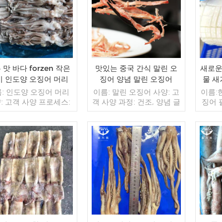
 맛 바다 forzen 작은
맛있는 중국 간식 말린 오
새로운
기 인도양 오징어 머리
징어 양념 말린 오징어
물 새
거대
: 인도양 오징어 머리
이름: 말린 오징어 사양: 고
이름:
: 고객 사양 프로세스:
객 사양 과정: 건조, 양념 글
징어 
약: BQF 40%(맞춤형)
레이징: IQF 40%(맞춤형)
프로세
 1kg / 가방, 10kg / 짠
포장: 1kg / 가방, 10kg / 짠
약: B
(맞춤형) 판매 모델: 도
가방 (맞춤형) 판매 모델: 도
1kg /
출 최소. 주문: 20피트
매/수출 최소. 주문: 20피트
(맞춤
이너 / 40피트 컨테이
더 읽기
컨테이너 / 40피트 컨테이
더 읽기
수출 m
불: 보자마자 TT / С확
너 지불: 보자마자 TT / С확
테이너
 취소 불가능한 LC 배
인된 취소 불가능한 LC 배
지불: 
 입금 확인 후 20일 이내
송: 입금 확인 후 20일 이내
된 취
지: 중국 브랜드: 푸 왕
원산지: 중국 브랜드: 푸 왕
입금 
행
행
산지: 