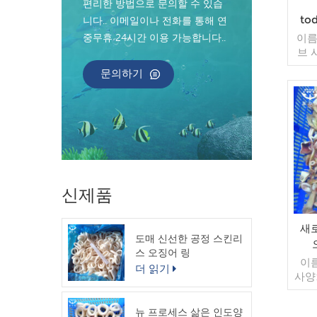
편리한 방법으로 문의할 수 있습
to
니다.. 이메일이나 전화를 통해 연
중무휴 24시간 이용 가능합니다..
이름:
브 
스:
문의하기
(맞춤
10k
매 모
문:
피트
마자
가능
후 
신제품
새
도매 신선한 공정 스킨리
스 오징어 링
이
더 읽기
사양:
절단 
춤
뉴 프로세스 삶은 인도양