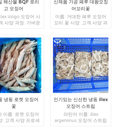
 해산물 BQF 로리
신제품 가공 페루 대왕오징
고 오징어
어꼬리꽃
llex loligo 오징어 사
이름: 거대한 페루 오징어
고객 사양 과정: 가벼운
꼬리 꽃 사양: 고객 사양 과
 라운드 유약: BQF
정: 삶은,컷 유약: BQF 40%
맞춤형) 포장: 1kg / 가
(맞춤형) 포장: 1kg / 가방,
0kg / 짠 가방 (맞춤형)
10kg / 짠 가방 (맞춤형) 판
모델: 도매/수출 최소.
매 모델: 도매/수출 최소.
 20피트 컨테이너 /
더 읽기
주문: 20피트 컨테이너 /
더 읽기
트 컨테이너 지불: 보
40피트 컨테이너 지불: 보
 TT / С확인된 취소
자마자 TT / С확인된 취소
한 LC 배송: 입금 확
불가능한 LC 배송: 입금 확
20일 이내 원산지: 중
인 후 20일 이내 원산지: 중
드: 푸 왕 행 판매 모
국 브랜드: 푸 완 행
도매/수출 지불: 보자마
 / С확인된 취소 불가
품 냉동 로켓 오징어
인기있는 신선한 냉동 illex
C 배송: 입금 확인 후
꽃
오징어 스트립
20일 이내
 이름: 로켓 오징어
라틴어 이름: illex
양: 고객 사양 프로세
argentinus 오징어 스트립
스킨 오프,컷 글레이징:
사양: 고객 사양 프로세스:
40%(맞춤형) 포장: 1kg
컷 유약: BQF 40%(맞춤형)