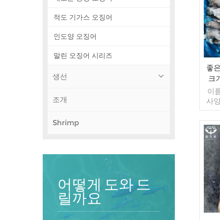
적도 기가스 오징어
인도양 오징어
말린 오징어 시리즈
좋은
생선
크
이름
조개
사양
컷 유
포장:
Shrimp
가방 
매/수
컨테
너 지
인된
송:
어떻게 도와 드
원산
릴까요