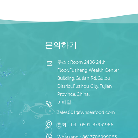
문의하기
주소 : Room 2406 24th
Floor,Fusheng Wealth Center
Building,Gutian Rd,Gulou
District,Fuzhou City,Fujian
Province,China.
이메일 :
sales001@fwhseafood.com
전화 :
Tel : 0591-87931986
Whatsapp :
8613706999063