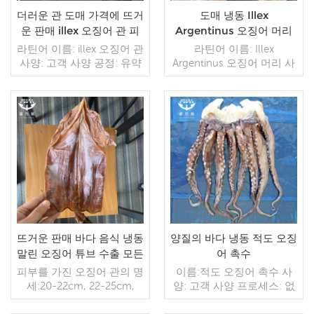
더러운 관 도매 가격에 뜨거
도매 냉동 Illex
운 판매 illex 오징어 관 피
Argentinus 오징어 머리
부
판매
라틴어 이름: illex 오징어 관
라틴어 이름: Illex
사양: 고객 사양 공정: 유약
Argentinus 오징어 머리 사
의 피부 : IQF 40%(맞춤형)
양: 고객 사양 공정: 컷 글레
포장: 1kg/가방, 10kg/직물
이징: BQF 40% (맞춤형) 포
가방(맞춤형) 판매 모델: 도
장: 1kg / 백, 10kg / 우븐 백
매/수출 최소 주문: 20피트
(맞춤형) 판매 모델: 도매/수
컨테이너 / 40피트 컨테이
더 읽기
출 최소 주문: 20피트 컨테
더 읽기
너 지불: TT / 보자마자 취
이너 / 40피트 컨테이너 지
소 불가능한 LC 확인 배송:
불: TT / 보자마자 취소 불
입금 확인 후 20일 이내 원
가능한 LC 확인 배송: 입금
산지: 중국 브랜드: 푸 완 항
확인 후 20일 이내 원산지:
중국 브랜드: 푸 완 항
뜨거운 판매 바다 음식 냉동
양질의 바다 냉동 적도 오징
말린 오징어 튜브 수출 모든
어 촉수
종류의 해산물 도매 공급 업
피부를 가진 오징어 관의 명
이름:적도 오징어 촉수 사
체
세:20-22cm, 22-25cm,
양: 고객 사양 프로세스: 없
>=25cm, 맞춤형 오징어관
음 유약: 5%, 10%, 20%,
사양 : U3, U5, U7 가공 : 세
30%, 40%, 45%(맞춤형) 포