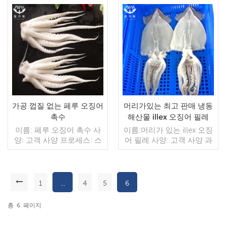
척 - 절단 - 냉동 IQF 오징
장: 1kg / 가방, 10kg / 짠 가
어부위 : 오징어관, 오징어
방 (맞춤형) 판매 모델: 도
링, 오징어촉수, 오징어원료
더 읽기
매/수출 min. 주문: 20피트
더 읽기
유통기한 : 레조 18도 이하
컨테이너 / 40피트 컨테이
에서 12개월
너 지불: 보자마자 TT / С확
인된 취소 불가능한 LC 배
송: 입금 확인 후 20일 이내
원산지: 중국 브랜드: 푸 완
행
가공 껍질 없는 페루 오징어
머리가있는 최고 판매 냉동
촉수
해산물 illex 오징어 필레
이름: 페루 오징어 촉수 사
이름:머리가 있는 illex 오징
양: 고객 사양 프로세스: 스
어 필레 사양: 고객 사양 과
킨 오프, 희게 글레이징:
정: 장 글레이징: IQF 40%
IQF 40%(맞춤형) 포장: 1kg
(맞춤형) 포장: 1kg / 가방,
/ 가방, 10kg / 짠 가방 (맞
10kg / 짠 가방 (맞춤형) 판
춤형) 판매 모델: 도매/수출
매 모델: 도매/수출 최소. 주
1
...
4
5
6
min. 주문: 20피트 컨테이
더 읽기
문: 20피트 컨테이너 / 40피
더 읽기
너 / 40피트 컨테이너 지불:
트 컨테이너 지불: 보자마자
총
6
페이지
보자마자 TT / С확인된 취
TT / С확인된 취소 불가능
소 불가능한 LC 배송: 입금
한 LC 배송: 입금 확인 후