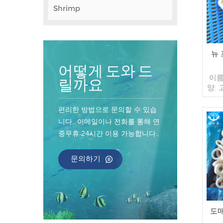
Shrimp
뉴
어떻게 도와 드
이름
릴까요
양: 
레이
포장:
편리한 방법으로 문의할 수 있습
가방 
니다.. 이메일이나 전화를 통해 연
매/수
중무휴 24시간 이용 가능합니다..
컨테
너 지
인된
문의하기
송:
원산
도매