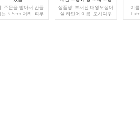
어 고기
: 주문을 받아서 만들
상품명: 부서진 대왕오징어
이름
는 3-5cm 처리: 피부
살 라틴어 이름: 도시디쿠
fla
없는, IQF, 처리되는 화
스 기가스 얼어붙은 길: 바
7cm,
학물질 유약:
베큐 원료: 대왕오징어(페
치 방
0%,20%,30%,40%,50%,60%
루오징어) 글레이징: 100%
BRC, 
 클라이언트의 요청으
순중량
방법: 
키지: 1*10kg 또는 대
더 읽기
더 읽기
 팩 또는 클라이언트의
요청으로