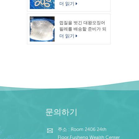
링
더 읽기
껍질을 벗긴 대왕오징어
필레를 배송할 준비가 되
었습니다.
더 읽기
문의하기
주소 : Room 2406 24th
Floor,Fusheng Wealth Center