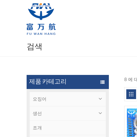
검색
8 에
제품 카테고리
오징어
생선
조개