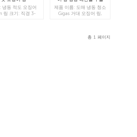
: 냉동 적도 오징어
제품 이름: 도매 냉동 청소
tm 링 크기: 직경 3-
Gigas 거대 오징어 링,
 너비 1.2+-0.1cm 캐
10kg/ctns 주요 시장: 동남
법: 지거/트롤 인증서:
아시아, 아프리카, 중동, 호
FDA, ISO22000 지불
주, 미국, 유럽 오징어:
총
1
페이지
TT, LCare 둘 다 ok
Todarodes
더 읽기
pacificus/Indian ocean
더 읽기
squid, Black squid, illex
squid, Loligo Chinesis ,대
왕오징어 가격:저에게 연락
하십시오 회사 유형: 제조
업체 및 무역 회사