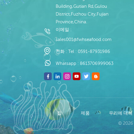
Building,Gutian Rd,Gulou
District,Fuzhou City,Fujian
Province,China.
이메일 :
sales001@fwhseafood.com
전화 :
Tel : 0591-87931986
Whatsapp :
8613706999063
집
제품
우리에 대해
© 2026