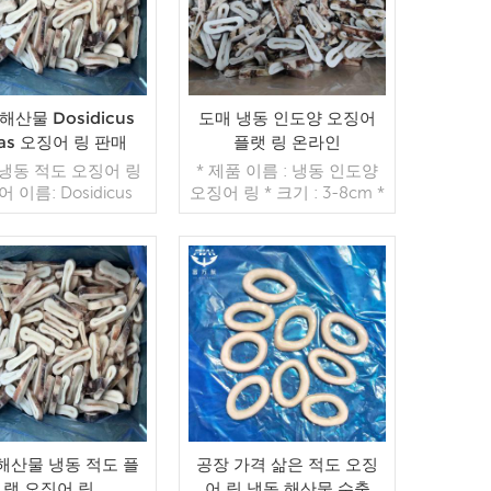
해산물 Dosidicus
도매 냉동 인도양 오징어
gas 오징어 링 판매
플랫 링 온라인
 냉동 적도 오징어 링
* 제품 이름 : 냉동 인도양
 이름: Dosidicus
오징어 링 * 크기 : 3-8cm *
s 재료: 적도 오징어 크
포장 방법 : 10kg / ctn
.5 - 6cm 모델: 스킨
*MOQ : 22 톤 * 응
 1kg/가방, 10kg/카
시:AsCunstomers의 요구
톤(맞춤형)
사항 *무게(kg):20kg *첨가
더 읽기
물:없음 *원산지:중국 복건
더 읽기
성
해산물 냉동 적도 플
공장 가격 삶은 적도 오징
랫 오징어 링
어 링 냉동 해산물 수출