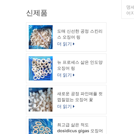
명세
신제품
어지
가 
도매 신선한 공정 스킨리
5%,1
스 오징어 링
또는
로 패
더 읽기
량
뉴 프로세스 삶은 인도양
오징어 링
더 읽기
새로운 공정 파인애플 컷
껍질없는 오징어 꽃
더 읽기
최고급 삶은 적도
dosidicus gigas 오징어