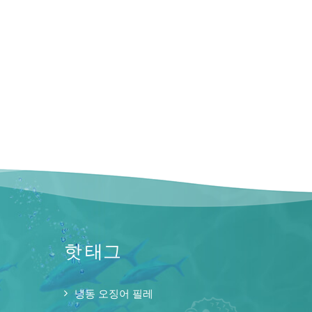
핫 태그
냉동 오징어 필레