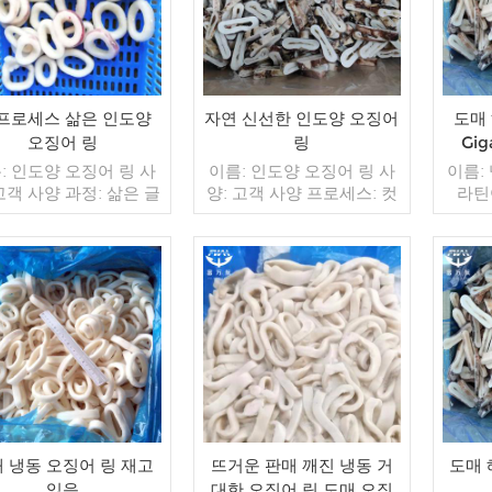
 프로세스 삶은 인도양
자연 신선한 인도양 오징어
도매 
오징어 링
링
Gi
: 인도양 오징어 링 사
이름: 인도양 오징어 링 사
이름:
고객 사양 과정: 삶은 글
양: 고객 사양 프로세스: 컷
라틴어
징: IQF 40%(맞춤형)
글레이징: IQF 40%(맞춤형)
Giga
 1kg / 가방, 10kg / 짠
포장: 1kg / 가방, 10kg / 짠
기: 2
(맞춤형) 판매 모델: 도
가방 (맞춤형) 판매 모델: 도
온 포장:
출 최소. 주문: 20피트
매/수출 최소. 주문: 20피트
이너 / 40피트 컨테이
더 읽기
컨테이너 / 40피트 컨테이
더 읽기
불: 보자마자 TT / С확
너 지불: 보자마자 TT / С확
 취소 불가능한 LC 배
인된 취소 불가능한 LC 배
 입금 확인 후 20일 이내
송: 입금 확인 후 20일 이내
지: 중국 브랜드: 푸 왕
원산지: 중국 브랜드: 푸 왕
행
행
 냉동 오징어 링 재고
뜨거운 판매 깨진 냉동 거
도매 
있음
대한 오징어 링 도매 오징